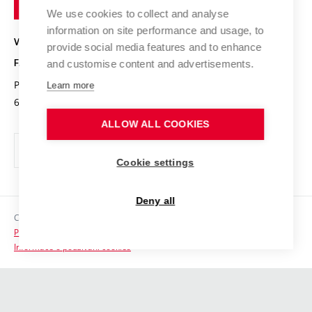
Kalendář akcí
Popularizace vědy
Konference a soutěže
We use cookies to collect and analyse
v
Chemici z VUT
Fotogalerie
information on site performance and usage, to
Brně
Kvalifikační řízení
VYSOKÉ UČENÍ TECHNICKÉ V BRNĚ
Stipendia
provide social media features and to enhance
Absolventi
FAKULTA CHEMICKÁ
and customise content and advertisements.
Studijní předpisy
Reklamní předměty
Purkyňova 464/118
www.fch.vut.cz
Learn more
Fakultní časopis
612 00 Brno
info@fch.vut.cz
Pro média
ALLOW ALL COOKIES
Informační tabule
Cookie settings
Sociální bezpečí
Ochrana osobních údajů
Deny all
Copyright © 2026 VUT
Kontakty
Prohlášení o přístupnosti
Informace o používání cookies