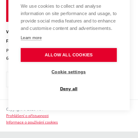
Pracovní nabídky
Historie fakulty
učení
Střední školy a FCH
We use cookies to collect and analyse
Úspěchy a ocenění
Den chemie
technické
Kalendář akcí
information on site performance and usage, to
Popularizace vědy
Konference a soutěže
v
provide social media features and to enhance
Chemici z VUT
Fotogalerie
Brně
and customise content and advertisements.
Kvalifikační řízení
VYSOKÉ UČENÍ TECHNICKÉ V BRNĚ
Stipendia
Absolventi
Learn more
FAKULTA CHEMICKÁ
Studijní předpisy
Reklamní předměty
Purkyňova 464/118
www.fch.vut.cz
ALLOW ALL COOKIES
Fakultní časopis
612 00 Brno
info@fch.vut.cz
Pro média
Cookie settings
Informační tabule
Sociální bezpečí
Deny all
Ochrana osobních údajů
Copyright © 2026 VUT
Kontakty
Prohlášení o přístupnosti
Informace o používání cookies