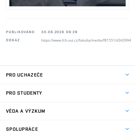
PUBLIKOVÁNO
30.06.2026 09:29
https://www.fch.vut.cz/fakulta/media/f81551/d343994
ODKAZ
PRO UCHAZEČE
Studuj chemii na VUT
PRO STUDENTY
Nabídka programů
Aktuality
Jak se dostat na FCH
VĚDA A VÝZKUM
Informace ke studiu
Přípravné kurzy
Témata
Studijní programy
SPOLUPRÁCE
Den otevřených dveří
Centrum materiálového výzkumu