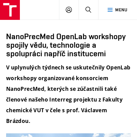
FCH
PŘIHLÁSIT
HLEDAT
MENU
VUT
SE
NanoPrecMed OpenLab workshopy
spojily vědu, technologie a
spolupráci napříč institucemi
V uplynulých týdnech se uskutečnily OpenLab
workshopy organizované konsorciem
NanoPrecMed, kterých se zúčastnili také
členové našeho Interreg projektu z Fakulty
chemické VUT v čele s prof. Václavem
Brázdou.