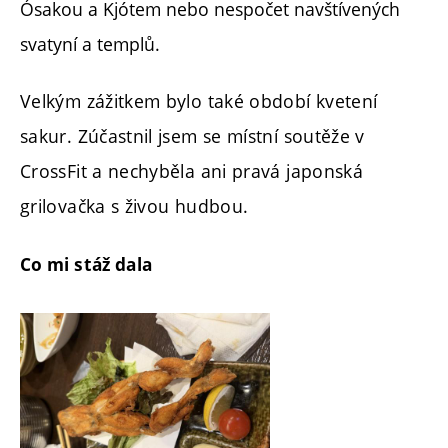
Ósakou a Kjótem nebo nespočet navštívených
svatyní a templů.
Velkým zážitkem bylo také období kvetení
sakur. Zúčastnil jsem se místní soutěže v
CrossFit a nechyběla ani pravá japonská
grilovačka s živou hudbou.
Co mi stáž dala