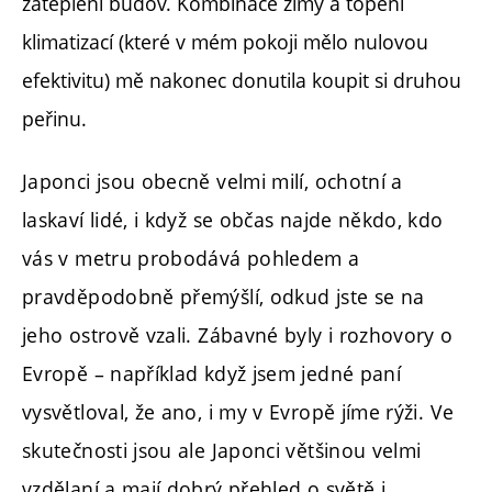
zateplení budov. Kombinace zimy a topení
klimatizací (které v mém pokoji mělo nulovou
efektivitu) mě nakonec donutila koupit si druhou
peřinu.
Japonci jsou obecně velmi milí, ochotní a
laskaví lidé, i když se občas najde někdo, kdo
vás v metru probodává pohledem a
pravděpodobně přemýšlí, odkud jste se na
jeho ostrově vzali. Zábavné byly i rozhovory o
Evropě – například když jsem jedné paní
vysvětloval, že ano, i my v Evropě jíme rýži. Ve
skutečnosti jsou ale Japonci většinou velmi
vzdělaní a mají dobrý přehled o světě i