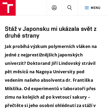
FCH
PŘIHLÁSIT
HLEDAT
MENU
VUT
SE
Stáž v Japonsku mi ukázala svět z
druhé strany
Jak probíhá výzkum polymerních vláken na
jedné z nejprestižnějších japonských
univerzit? Doktorand Jiří Lindovský strávil
pět měsíců na Nagoya University pod
vedením našeho absolventa dr. Františka
Mikšíka. Od experimentů v laboratoři přes
zimu na kolejích až po kvetoucí sakury –
přečtěte si jeho osobní ohlédnutí za stáží v