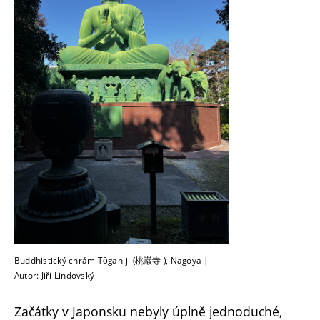
Buddhistický chrám Tōgan-ji (桃巌寺 ), Nagoya |
Autor: Jiří Lindovský
Začátky v Japonsku nebyly úplně jednoduché,