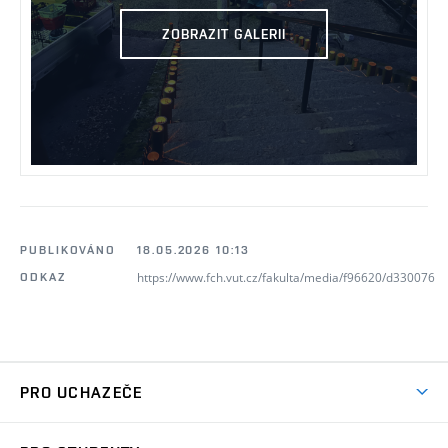
ZOBRAZIT GALERII
PUBLIKOVÁNO
18.05.2026 10:13
https://www.fch.vut.cz/fakulta/media/f96620/d330076
ODKAZ
PRO UCHAZEČE
Studuj chemii na VUT