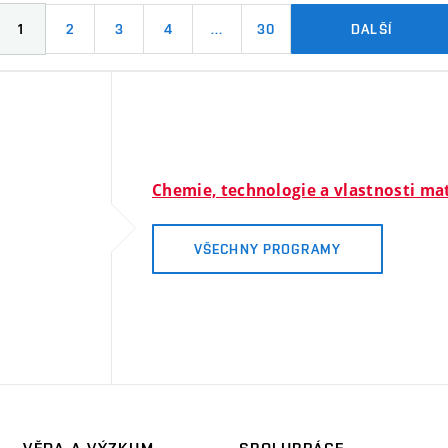
1
2
3
4
…
30
DALŠÍ
Chemie, technologie a vlastnosti ma
VŠECHNY PROGRAMY