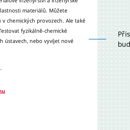
iálové inženýrství a inženýrské
lastnosti materiálů. Můžete
ů v chemických provozech. Ale také
estovat fyzikálně-chemické
Při
ch ústavech, nebo vyvíjet nové
bud
ů
.
mu