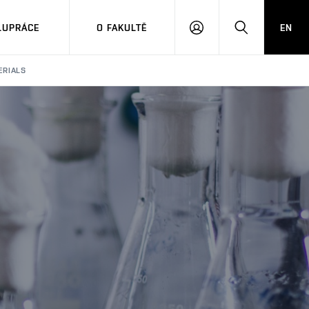
LUPRÁCE
O FAKULTĚ
EN
PŘIHLÁSIT
HLEDAT
SE
ERIALS