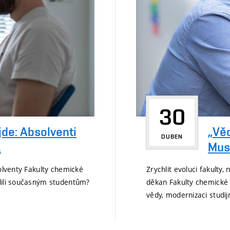
30
„Vě
jde: Absolventi
DUBEN
Musí
.
Zrychlit evoluci fakulty,
solventy Fakulty chemické
děkan Fakulty chemické 
adili současným studentům?
vědy, modernizaci studijn