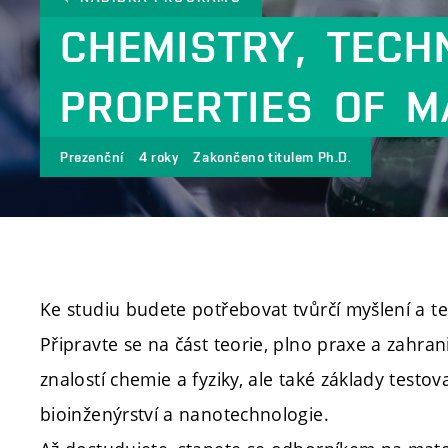
CHEMISTRY,
TECH
PROPERTIES
OF
M
Prezenční
4 roky
Zakončeno titulem Ph.D.
Ke studiu budete potřebovat tvůrčí myšlení a t
Připravte se na část teorie, plno praxe a zahra
znalostí chemie a fyziky, ale také základy test
bioinženýrství a nanotechnologie.