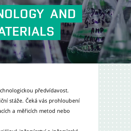
NOLOGY
AND
ATERIALS
echnologickou předvídavost.
niční stáže. Čeká vás prohloubení
ovacích a měřicích metod nebo