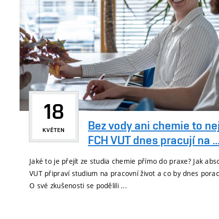
18
Bez vody ani chemie to ne
KVĚTEN
FCH VUT dnes pracují na ..
Jaké to je přejít ze studia chemie přímo do praxe? Jak ab
VUT připraví studium na pracovní život a co by dnes por
O své zkušenosti se podělili ...