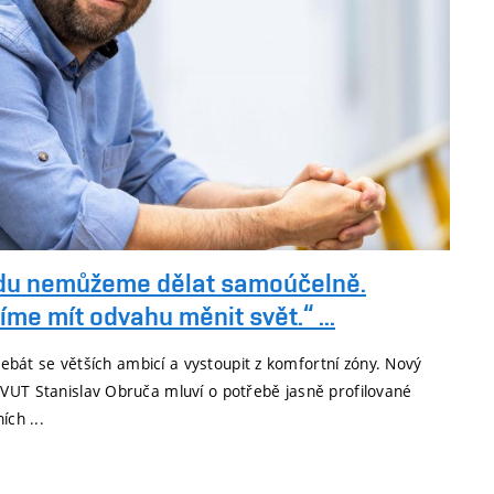
du nemůžeme dělat samoúčelně.
me mít odvahu měnit svět.“ ...
 nebát se větších ambicí a vystoupit z komfortní zóny. Nový
VUT Stanislav Obruča mluví o potřebě jasně profilované
ích ...