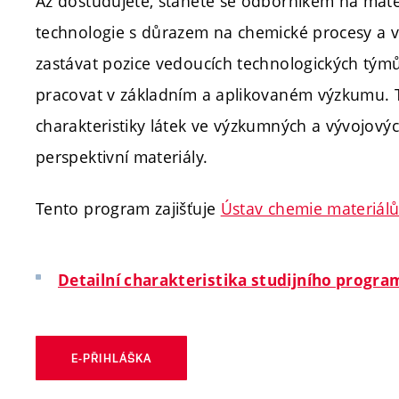
Až dostudujete, stanete se odborníkem na mater
technologie s důrazem na chemické procesy a v
zastávat pozice vedoucích technologických tým
pracovat v základním a aplikovaném výzkumu. T
charakteristiky látek ve výzkumných a vývojový
perspektivní materiály.
Tento program zajišťuje
Ústav chemie materiál
Detailní charakteristika studijního progra
E-PŘIHLÁŠKA