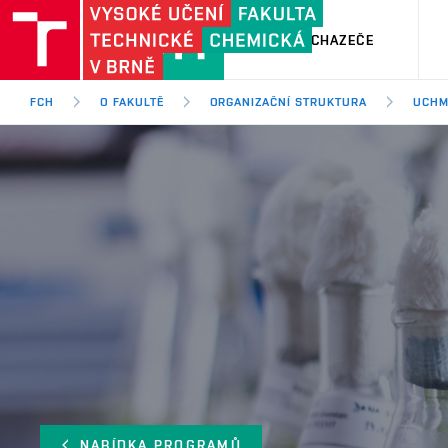
PRO UCHAZEČE
FCH
O FAKULTĚ
ORGANIZAČNÍ STRUKTURA
UCH
NABÍDKA PROGRAMŮ