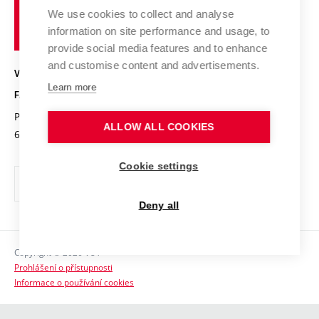
Pracovní nabídky
Historie fakulty
učení
Střední školy a FCH
We use cookies to collect and analyse
Úspěchy a ocenění
Den chemie
technické
Kalendář akcí
information on site performance and usage, to
Popularizace vědy
Konference a soutěže
v
provide social media features and to enhance
Chemici z VUT
Fotogalerie
Brně
and customise content and advertisements.
Kvalifikační řízení
VYSOKÉ UČENÍ TECHNICKÉ V BRNĚ
Stipendia
Absolventi
Learn more
FAKULTA CHEMICKÁ
Studijní předpisy
Reklamní předměty
Purkyňova 464/118
www.fch.vut.cz
ALLOW ALL COOKIES
Fakultní časopis
612 00 Brno
info@fch.vut.cz
Pro média
Cookie settings
Informační tabule
Sociální bezpečí
Deny all
Ochrana osobních údajů
Copyright © 2026 VUT
Kontakty
Prohlášení o přístupnosti
Informace o používání cookies