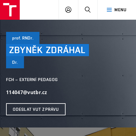
FCH
PŘIHLÁSIT
HLEDAT
MENU
VUT
SE
prof. RNDr.
ZBYNĚK
ZDRÁHAL
Dr.
FCH – EXTERNÍ PEDAGOG
114047@vutbr.cz
ODESLAT VUT ZPRÁVU