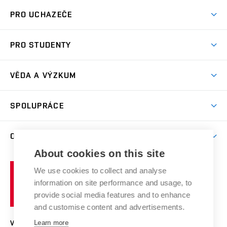
PRO UCHAZEČE
Studuj chemii na VUT
PRO STUDENTY
Nabídka programů
Aktuality
Jak se dostat na FCH
VĚDA A VÝZKUM
Informace ke studiu
Přípravné kurzy
Témata
Studijní programy
SPOLUPRÁCE
Den otevřených dveří
Centrum materiálového výzkumu
Pro prváky
Kontakty
Firemní spolupráce
Výzkumné skupiny
O FAKULTĚ
Knihovna
E-přihláška
Zahraniční spolupráce
Výsledky VaV
About cookies on this site
Studium a stáže v zahraničí
Organizační struktura
Fórum Chemistry and Life
Vysoké
Projekty
We use cookies to collect and analyse
Pracovní nabídky
Historie fakulty
učení
Střední školy a FCH
information on site performance and usage, to
Úspěchy a ocenění
Den chemie
technické
Kalendář akcí
provide social media features and to enhance
Popularizace vědy
Konference a soutěže
v
and customise content and advertisements.
Chemici z VUT
Fotogalerie
Brně
Kvalifikační řízení
Learn more
VYSOKÉ UČENÍ TECHNICKÉ V BRNĚ
Stipendia