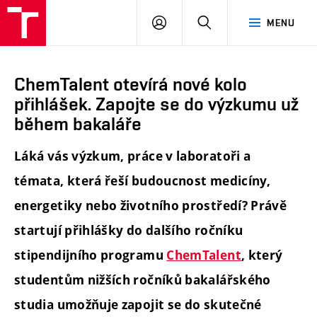
FCH
PŘIHLÁSIT
HLEDAT
MENU
VUT
SE
ChemTalent otevírá nové kolo
přihlášek. Zapojte se do výzkumu už
během bakaláře
Láká vás výzkum, práce v laboratoři a
témata, která řeší budoucnost medicíny,
energetiky nebo životního prostředí? Právě
startují přihlášky do dalšího ročníku
stipendijního programu
ChemTalent
, který
studentům nižších ročníků bakalářského
studia umožňuje zapojit se do skutečné