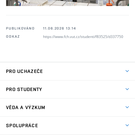
PUBLIKOVÁNO
11.06.2026 13:14
https://www.fch.vut.cz/studenti/f83525/d337750
ODKAZ
PRO UCHAZEČE
Studuj chemii na VUT
PRO STUDENTY
Nabídka programů
Aktuality
Jak se dostat na FCH
VĚDA A VÝZKUM
Informace ke studiu
Přípravné kurzy
Témata
Studijní programy
SPOLUPRÁCE
Den otevřených dveří
Centrum materiálového výzkumu
Pro prváky