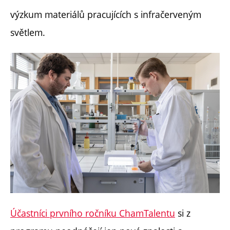
výzkum materiálů pracujících s infračerveným
světlem.
Účastníci prvního ročníku ChamTalentu
si z