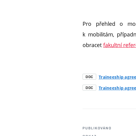
Pro přehled o mo
k mobilitám, přípa
obracet
fakultní refe
Traineeship agre
DOC
Traineeship agre
DOC
PUBLIKOVÁNO