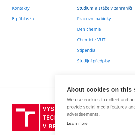
Kontakty
Studium a stáže v zahraničí
E-přihláška
Pracovní nabídky
Den chemie
Chemici z VUT
Stipendia
Studijní předpisy
About cookies on this 
We use cookies to collect and an
provide social media features a
Vysoké
advertisements.
učení
technické
Learn more
v