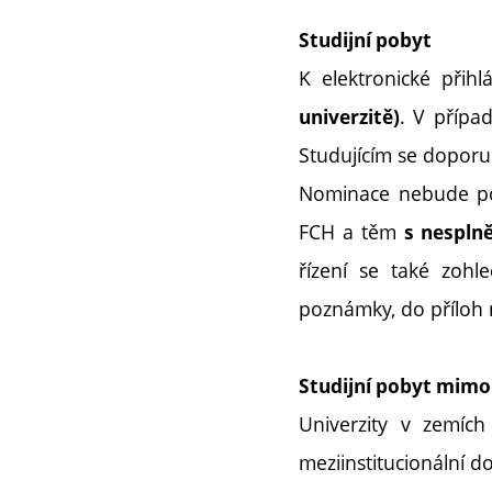
Studijní pobyt
K elektronické přih
. V případ
univerzitě)
Studujícím se doporu
Nominace nebude po
FCH a těm
s nespln
řízení se také zohl
poznámky, do příloh 
Studijní pobyt mimo
Univerzity v zemíc
meziinstitucionální 