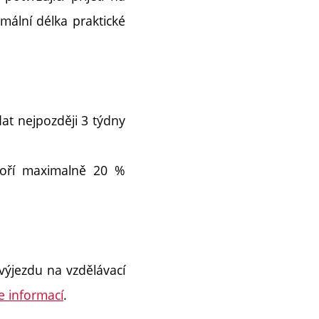
mální délka praktické
at nejpozději 3 týdny
voří maximalně 20 %
ýjezdu na vzdělávací
e informací
.