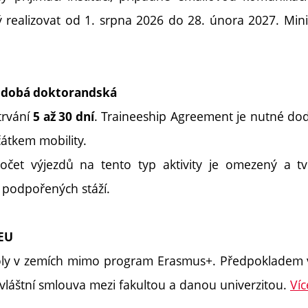
ý realizovat od 1. srpna 2026 do 28. února 2027. Mini
kodobá doktorandská
trvání
. Traineeship Agreement je nutné dod
5 až 30 dní
átkem mobility.
očet výjezdů na tento typ aktivity je omezený a t
 podpořených stáží.
 EU
oly v zemích mimo program Erasmus+. Předpokladem v
 zvláštní smlouva mezi fakultou a danou univerzitou.
Víc