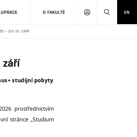
LUPRÁCE
O FAKULTĚ
EN
PŘIHLÁSIT
HLEDAT
SE
E – DO 10. ZÁŘÍ
 září
mus+ studijní pobyty
 2026 prostřednictvím
vní stránce „Studium