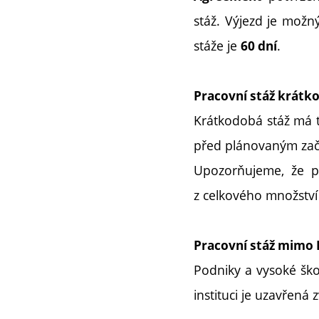
stáž. Výjezd je možn
stáže je
.
60 dní
Pracovní stáž krát
Krátkodobá stáž má 
před plánovaným zač
Upozorňujeme, že p
z celkového množství
Pracovní stáž mimo
Podniky a vysoké šk
instituci je uzavřená