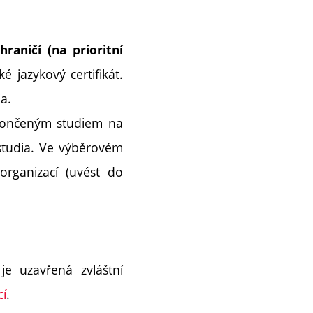
aničí (na prioritní
é jazykový certifikát.
a.
končeným studiem na
tudia. Ve výběrovém
organizací (uvést do
je uzavřená zvláštní
cí
.