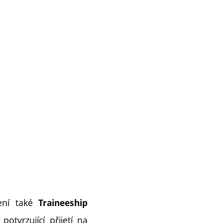
zení také
Traineeship
otvrzující přijetí na