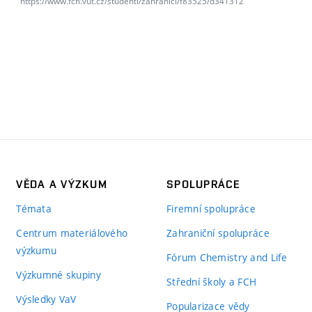
https://www.fch.vut.cz/studenti/zahranici/f83525/d341312
VĚDA A VÝZKUM
SPOLUPRÁCE
Témata
Firemní spolupráce
Centrum materiálového
Zahraniční spolupráce
výzkumu
Fórum Chemistry and Life
Výzkumné skupiny
Střední školy a FCH
Výsledky VaV
Popularizace vědy