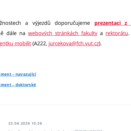
žnostech a výjezdů doporučujeme
prezentaci z
dně dále na
webových stránkách fakulty
a
rektorátu
.
rentku mobilit
(A222,
jurcekova@fch.vut.cz
).
ement – navazující
ement – doktorské
22.06.2026 10:26