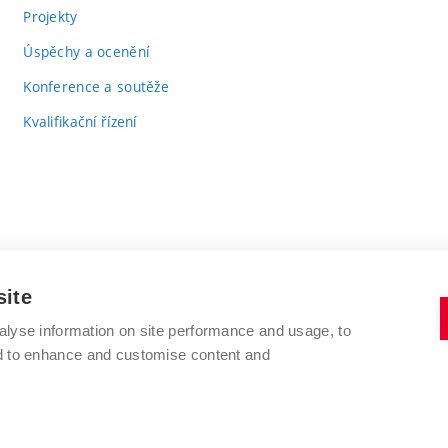
Projekty
Úspěchy a ocenění
Konference a soutěže
Kvalifikační řízení
site
alyse information on site performance and usage, to
VYSOKÉ UČENÍ TECHNICKÉ V BRNĚ
nd to enhance and customise content and
FAKULTA CHEMICKÁ
Purkyňova 464/118
www.fch.vut.cz
612 00 Brno
info@fch.vut.cz