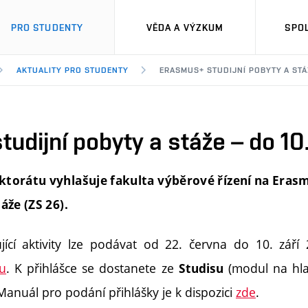
PRO STUDENTY
VĚDA A VÝZKUM
SPO
AKTUALITY PRO STUDENTY
ERASMUS+ STUDIJNÍ POBYTY A STÁŽ
udijní pobyty a stáže – do 10.
ktorátu vyhlašuje fakulta výběrové řízení na Eras
áže (ZS 26).
jící aktivity lze podávat od 22. června do 10. září
u
. K přihlášce se dostanete ze
(modul na hla
Studisu
 Manuál pro podání přihlášky je k dispozici
zde
.