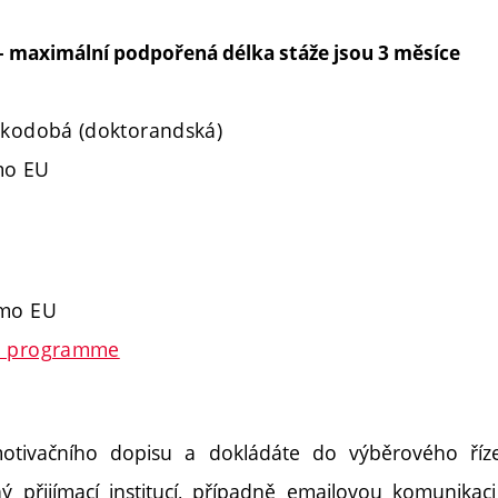
– maximální podpořená délka stáže jsou 3 měsíce
átkodobá (doktorandská)
mo EU
imo EU
ve programme
motivačního dopisu a dokládáte do výběrového ří
 přijímací institucí, případně emailovou komunikaci p