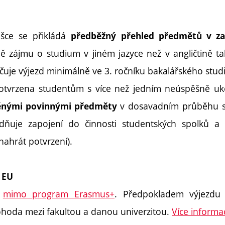
lášce se přikládá
předběžný přehled předmětů v zahr
ě zájmu o studium v jiném jazyce než v angličtině tak
čuje výjezd minimálně ve 3. ročníku bakalářského studi
tvrzena studentům s více než jedním neúspěšně u
v dosavadním průběhu s
ěnými povinnými předměty
edňuje zapojení do činnosti studentských spolků a 
nahrát potvrzení).
 EU
h
mimo program Erasmus+
. Předpokladem výjezdu 
dohoda mezi fakultou a danou univerzitou.
Více informa