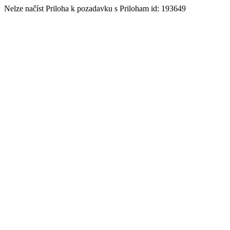
Nelze načíst Priloha k pozadavku s Priloham id: 193649