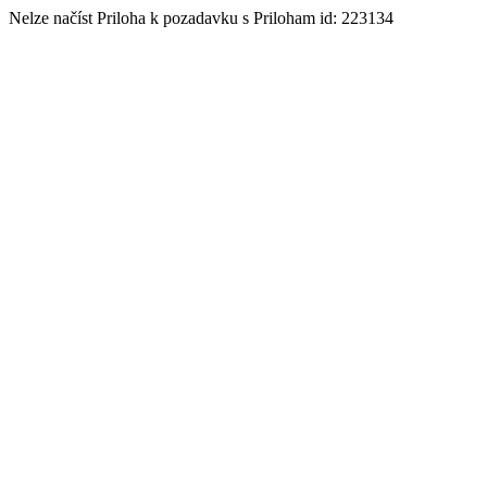
Nelze načíst Priloha k pozadavku s Priloham id: 223134