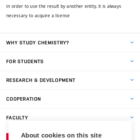
In order to use the result by another entity, it is always
necessary to acquire a license
WHY STUDY CHEMISTRY?
Short-term study
FOR STUDENTS
Degree studies in English
News
Degree studies in Czech
RESEARCH & DEVELOPMENT
Study
Blended intensive programme
Science and research
IT services
COOPERATION
Summer school
Materials Research Centre
Library
Open days
Corporate cooperation
Research groups
FACULTY
Courses
Contact
International cooperation
Projects
Study programmes
Organizational structure
E-application
Chemistry and Life
About cookies on this site
Brno
Research results