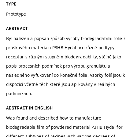
TYPE
Prototype
ABSTRACT
Byl nalezen a popsán způsob výroby biodegradabilní folie z
práškového materiálu P3HB Hydal pro různé podtypy
receptur s různým stupněm biodegradability, stějně jako
popis procesních podmínek pro výrobu granulátu a
následného vyfukování do konečné folie. Vzorky folií jsou k
dispozici včetně těch které jsou aplikovány v reálných
podmínkách.
ABSTRACT IN ENGLISH
Was found and described how to manufacture
biodegradable film of powdered material P3HB Hydal for
different subtypes of recipes with varying degrees of