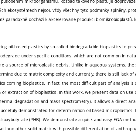
u působením mikroorganismů. Rozpad takového plastu je doprováz
ných ekosystémech nejsou vždy všechny tyto podmínky splněny, pro
čímž paradoxně dochází k akcelerované produkci biomikrobioplastů, k
ing oil-based plastics by so-called biodegradable bioplastics to pre
biodegrade under specific conditions, which are not common in natur
me a source of microplastic debris. Unlike in aqueous systems, the 
rmine due to matrix complexity and currently, there is still lack o
ics coming bioplastics. In fact, the most difficult part of analysis 
or extraction of bioplastics. In this work, we present data on use 
hermal degradation and mass spectrometry). It allows a direct analy
succefuly demonstrated for determination oil-based microplastics. I
droxybutyrate (PHB). We demonstrate a quick and easy EGA metho
soil and other solid matrix with possible differentiation of anthro