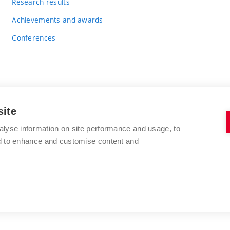
Research results
Achievements and awards
Conferences
site
BRNO UNIVERSITY OF TECHNOLOGY
alyse information on site performance and usage, to
FACULTY OF CHEMISTRY
nd to enhance and customise content and
Purkyňova 464/118
www.fch.vut.cz
612 00 Brno
info@fch.vut.cz
Czech Republic