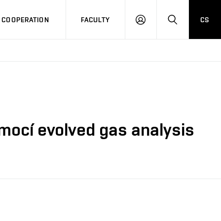
COOPERATION
FACULTY
CS
LOG
SEARCH
IN
mocí evolved gas analysis