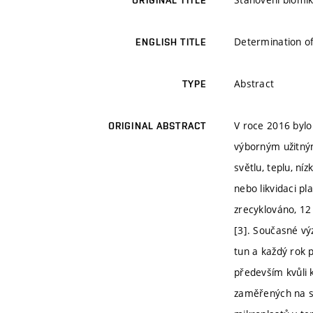
ORIGINAL TITLE
Determination of
ENGLISH TITLE
Abstract
TYPE
V roce 2016 bylo
ORIGINAL ABSTRACT
výborným užitným
světlu, teplu, ní
nebo likvidaci p
zrecyklováno, 12
[3]. Současné vý
tun a každý rok p
především kvůli 
zaměřených na st