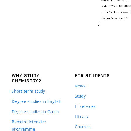
  isbn="978-80-88307-03-7",

  url="http://www.thermal-analysis.cz/TAS/Sbornik-TAS-2019.pdf",

  note="Abstract"

}
WHY STUDY
FOR STUDENTS
CHEMISTRY?
News
Short-term study
Study
Degree studies in English
IT services
Degree studies in Czech
Library
Blended intensive
Courses
programme