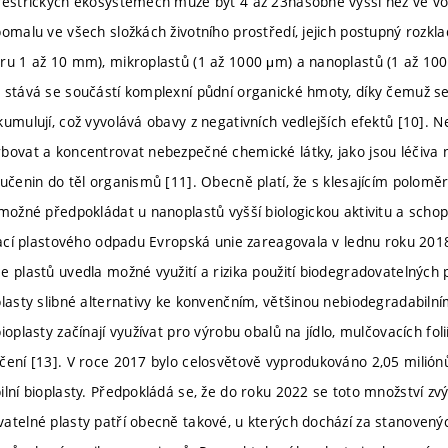
restrických ekosystémech může být 4 až 23násobně vyšší než ve vod
pomalu ve všech složkách životního prostředí, jejich postupný rozkl
ru 1 až 10 mm), mikroplastů (1 až 1000 μm) a nanoplastů (1 až 100
 stává se součástí komplexní půdní organické hmoty, díky čemuž se j
kumulují, což vyvolává obavy z negativních vedlejších efektů [10]. N
bovat a koncentrovat nebezpečné chemické látky, jako jsou léčiva ne
učenin do těl organismů [11]. Obecně platí, že s klesajícím poloměr
 možné předpokládat u nanoplastů vyšší biologickou aktivitu a sch
dací plastového odpadu Evropská unie zareagovala v lednu roku 2018,
 plastů uvedla možné využití a rizika použití biodegradovatelných p
plasty slibné alternativy ke konvenčním, většinou nebiodegradabiln
ioplasty začínají využívat pro výrobu obalů na jídlo, mulčovacích folií
čení [13]. V roce 2017 bylo celosvětově vyprodukováno 2,05 milión
ilní bioplasty. Předpokládá se, že do roku 2022 se toto množství zvý
atelné plasty patří obecně takové, u kterých dochází za stanovenýc