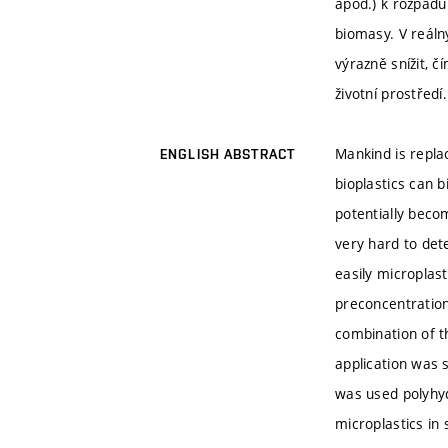
apod.) k rozpad
biomasy. V reál
výrazně snížit, 
životní prostředí.
Mankind is replac
ENGLISH ABSTRACT
bioplastics can 
potentially beco
very hard to dete
easily microplast
preconcentration 
combination of t
application was 
was used polyhy
microplastics in 