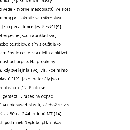
ních [7]. Konvenční plasty
ad vede k tvorbě mesoplastů (velikost
0 nm) [8]. Jakmile se mikroplast
eho perzistence ještě zvýší [9].
ebezpečné jsou například svojí
bo pesticidy, a tím sloužit jako
em částic roste reaktivita a aktivní
opnost adsorpce. Na problémy s
 kdy zveřejnila svoji vizi, kde mimo
lastů [12]. Jako materiály jsou
ím plastům [12. Proto se
, geotextilií, tašek na odpad,
ů MT biobased plastů, z čehož 43,2 %
ší až 30 na 2,44 milionů MT [14].
h podmínek (teplota, pH, vlhkost