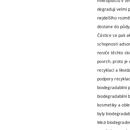
mikroplastů v te
degradují velmi 
nejdelšího rozmě
dostane do půdy,
Částice se pak a
schopností adsor
nosiče těchto slo
povrch, proto je
recyklací a likvi
podpory recyklace
biodegradabilní 
biodegradabilní b
kosmetiky a oble
byly biodegradab
Mezi biodegradov