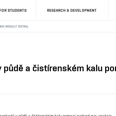
FOR STUDENTS
RESEARCH & DEVELOPMENT
&D RESULT DETAIL
v půdě a čistírenském kalu po
roplastů v půdě a čistírenském kalu pomocí evolved gas analysis