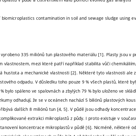
 biomicroplastics contamination in soil and sewage sludge using ev
 vyrobeno 335 miliónů tun plastového materiálu [1]. Plasty jsou v 
 vlastnostem, mezi které patří například stabilita vůči chemikálií
zká hustota a mechanické vlastnosti [2]. Některé tyto vlastnosti ale
lastového odpadu. V důsledku toho pouze 9 % všech plastů, které byl
 % bylo spáleno ve spalovnách a zbylých 79 % bylo uloženo ve sklád
zkumy odhadují, že se v oceánech nachází 5 biliónů plastových kou
řibývá dalších 8 miliónů tun [4, 5]. V půdě jsou odhady koncentrace 
komplikované extrakci mikroplastů z půdy. I proto existuje v souča
anovení koncentrace mikroplastů v půdě [6]. Nicméně, některé od