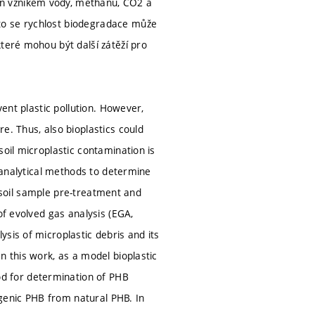
en vznikem vody, methanu, CO2 a
to se rychlost biodegradace může
teré mohou být další zátěží pro
vent plastic pollution. However,
e. Thus, also bioplastics could
soil microplastic contamination is
f analytical methods to determine
is soil sample pre-treatment and
of evolved gas analysis (EGA,
sis of microplastic debris and its
n this work, as a model bioplastic
d for determination of PHB
pogenic PHB from natural PHB. In