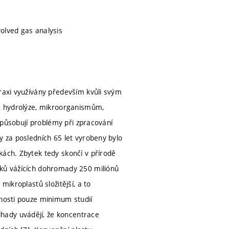
olved gas analysis
praxi využívány především kvůli svým
m, hydrolýze, mikroorganismům,
 způsobují problémy při zpracování
y za posledních 65 let vyrobeny bylo
kách. Zbytek tedy skončí v přírodě
sků vážících dohromady 250 miliónů
mikroplastů složitější, a to
snosti pouze minimum studií
hady uvádějí, že koncentrace