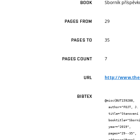
Sborník příspěv
BOOK
29
PAGES FROM
35
PAGES TO
7
PAGES COUNT
http://www.ther
URL
BIBTEX
@misc{BUT159288,

  author="FOJT, J. and PALUCHOVÁ, N. and KAMENÍKOVÁ, E. and PŘIKRYL, R. and KUČERÍK, J. and MOTLOCHOVÁ, M. and KOMÁRKOVÁ, B.",

  title="Stanovení biomikroplastů v půdě a čistírenském kalu pomocí evolved gas analysis",

  booktitle="Sborník příspěvku Termoanalytický seminář 2019",

  year="2019",

  pages="29--35",

  address="Brno",
