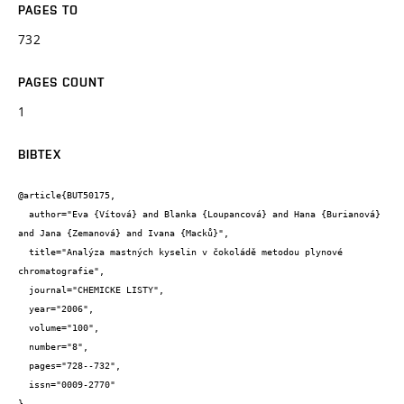
PAGES TO
732
PAGES COUNT
1
BIBTEX
@article{BUT50175,

  author="Eva {Vítová} and Blanka {Loupancová} and Hana {Burianová} 
and Jana {Zemanová} and Ivana {Macků}",

  title="Analýza mastných kyselin v čokoládě metodou plynové 
chromatografie",

  journal="CHEMICKE LISTY",

  year="2006",

  volume="100",

  number="8",

  pages="728--732",

  issn="0009-2770"

}