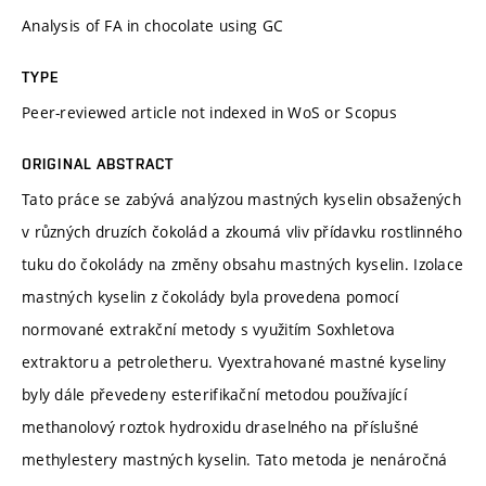
Analysis of FA in chocolate using GC
TYPE
Peer-reviewed article not indexed in WoS or Scopus
ORIGINAL ABSTRACT
Tato práce se zabývá analýzou mastných kyselin obsažených
v různých druzích čokolád a zkoumá vliv přídavku rostlinného
tuku do čokolády na změny obsahu mastných kyselin. Izolace
mastných kyselin z čokolády byla provedena pomocí
normované extrakční metody s využitím Soxhletova
extraktoru a petroletheru. Vyextrahované mastné kyseliny
byly dále převedeny esterifikační metodou používající
methanolový roztok hydroxidu draselného na příslušné
methylestery mastných kyselin. Tato metoda je nenáročná