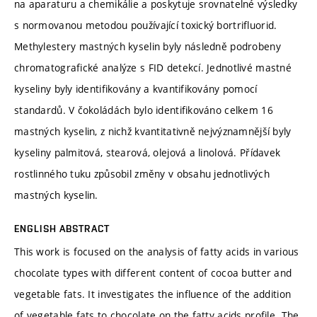
na aparaturu a chemikálie a poskytuje srovnatelné výsledky
s normovanou metodou používající toxický bortrifluorid.
Methylestery mastných kyselin byly následně podrobeny
chromatografické analýze s FID detekcí. Jednotlivé mastné
kyseliny byly identifikovány a kvantifikovány pomocí
standardů. V čokoládách bylo identifikováno celkem 16
mastných kyselin, z nichž kvantitativně nejvýznamnější byly
kyseliny palmitová, stearová, olejová a linolová. Přídavek
rostlinného tuku způsobil změny v obsahu jednotlivých
mastných kyselin.
ENGLISH ABSTRACT
This work is focused on the analysis of fatty acids in various
chocolate types with different content of cocoa butter and
vegetable fats. It investigates the influence of the addition
of vegetable fats to chocolate on the fatty acids profile. The