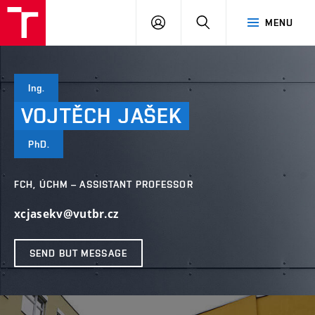
FCH
LOG
SEARCH
MENU
VUT
IN
Ing.
VOJTĚCH
JAŠEK
PhD.
FCH, ÚCHM – ASSISTANT PROFESSOR
xcjasekv@vutbr.cz
SEND BUT MESSAGE