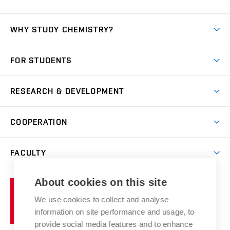
WHY STUDY CHEMISTRY?
Short-term study
FOR STUDENTS
Degree studies in English
News
Degree studies in Czech
RESEARCH & DEVELOPMENT
Study
Blended intensive programme
Science and research
IT services
COOPERATION
Summer school
Materials Research Centre
Library
Open days
Corporate cooperation
Research groups
FACULTY
Courses
Contact
International cooperation
Projects
Study programmes
Organizational structure
E-application
Chemistry and Life
About cookies on this site
Brno
Research results
Academic glossary
Event calendar
University
High schools & FCH
We use cookies to collect and analyse
Achievements and awards
of
History
information on site performance and usage, to
Science popularization
Conferences
Technology
provide social media features and to enhance
Alumni