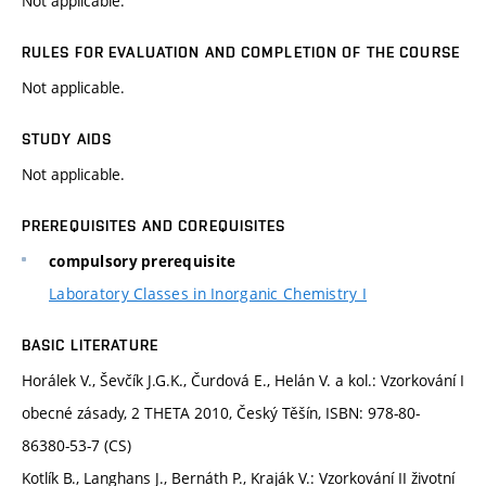
Not applicable.
RULES FOR EVALUATION AND COMPLETION OF THE COURSE
Not applicable.
STUDY AIDS
Not applicable.
PREREQUISITES AND COREQUISITES
compulsory prerequisite
Laboratory Classes in Inorganic Chemistry I
BASIC LITERATURE
Horálek V., Ševčík J.G.K., Čurdová E., Helán V. a kol.: Vzorkování I
obecné zásady, 2 THETA 2010, Český Těšín, ISBN: 978-80-
86380-53-7 (CS)
Kotlík B., Langhans J., Bernáth P., Kraják V.: Vzorkování II životní