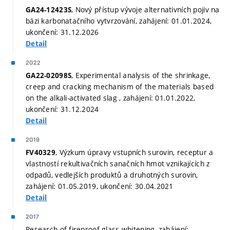
, Nový přístup vývoje alternativních pojiv na
GA24-12423S
bázi karbonatačního vytvrzování, zahájení: 01.01.2024,
ukončení: 31.12.2026
Detail
2022
, Experimental analysis of the shrinkage,
GA22-02098S
creep and cracking mechanism of the materials based
on the alkali-activated slag , zahájení: 01.01.2022,
ukončení: 31.12.2024
Detail
2019
, Výzkum úpravy vstupních surovin, receptur a
FV40329
vlastností rekultivačních sanačních hmot vznikajících z
odpadů, vedlejších produktů a druhotných surovin,
zahájení: 01.05.2019, ukončení: 30.04.2021
Detail
2017
Research of fireproof glass whitening, zahájení: