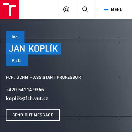
FCH
LOG
SEARCH
MENU
VUT
IN
Ing.
JAN
KOPLÍK
Ph.D.
FCH, ÚCHM – ASSISTANT PROFESSOR
+420 54114 9366
koplik@fch.vut.cz
SEND BUT MESSAGE