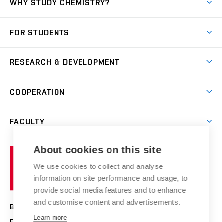
WHY STUDY CHEMISTRY?
Short-term study
FOR STUDENTS
Degree studies in English
News
Degree studies in Czech
RESEARCH & DEVELOPMENT
Study
Blended intensive programme
Science and research
IT services
COOPERATION
Summer school
Materials Research Centre
Library
Open days
Corporate cooperation
Research groups
FACULTY
Courses
Contact
International cooperation
Projects
Study programmes
Organizational structure
E-application
Chemistry and Life
About cookies on this site
Brno
Research results
Academic glossary
Event calendar
University
High schools & FCH
We use cookies to collect and analyse
Achievements and awards
of
History
information on site performance and usage, to
Science popularization
Conferences
Technology
provide social media features and to enhance
Alumni
and customise content and advertisements.
BRNO UNIVERSITY OF TECHNOLOGY
Photo gallery
Learn more
FACULTY OF CHEMISTRY