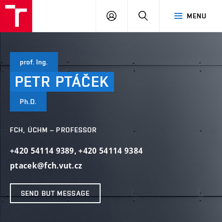
FCH
LOG
SEARCH
MENU
VUT
IN
prof. Ing.
PETR
PTÁČEK
Ph.D.
FCH, ÚCHM – PROFESSOR
+420 54114 9389
,
+420 54114 9384
ptacek@fch.vut.cz
SEND BUT MESSAGE