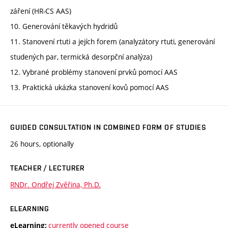
záření (HR-CS AAS)
10. Generování těkavých hydridů
11. Stanovení rtuti a jejích forem (analyzátory rtuti, generování
studených par, termická desorpční analýza)
12. Vybrané problémy stanovení prvků pomocí AAS
13. Praktická ukázka stanovení kovů pomocí AAS
GUIDED CONSULTATION IN COMBINED FORM OF STUDIES
26 hours, optionally
TEACHER / LECTURER
RNDr. Ondřej Zvěřina, Ph.D.
ELEARNING
currently opened course
eLearning: