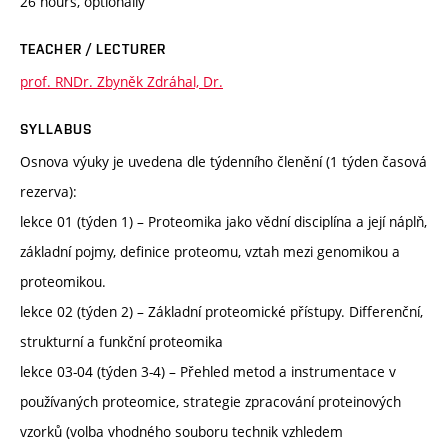
26 hours, optionally
TEACHER / LECTURER
prof. RNDr. Zbyněk Zdráhal, Dr.
SYLLABUS
Osnova výuky je uvedena dle týdenního členění (1 týden časová
rezerva):
lekce 01 (týden 1) – Proteomika jako vědní disciplína a její náplň,
základní pojmy, definice proteomu, vztah mezi genomikou a
proteomikou.
lekce 02 (týden 2) – Základní proteomické přístupy. Differenční,
strukturní a funkční proteomika
lekce 03-04 (týden 3-4) – Přehled metod a instrumentace v
používaných proteomice, strategie zpracování proteinových
vzorků (volba vhodného souboru technik vzhledem