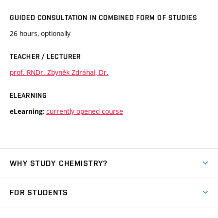
GUIDED CONSULTATION IN COMBINED FORM OF STUDIES
26 hours, optionally
TEACHER / LECTURER
prof. RNDr. Zbyněk Zdráhal, Dr.
ELEARNING
currently opened course
eLearning:
WHY STUDY CHEMISTRY?
Short-term study
FOR STUDENTS
Degree studies in English
News
Degree studies in Czech