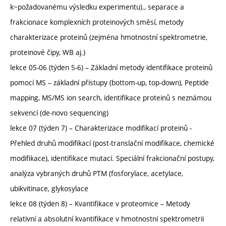
k~požadovanému výsledku experimentu)., separace a
frakcionace komplexních proteinových směsí, metody
charakterizace proteinů (zejména hmotnostní spektrometrie,
proteinové čipy, WB aj.)
lekce 05-06 (týden 5-6) – Základní metody identifikace proteinů
pomocí MS – základní přístupy (bottom-up, top-down), Peptide
mapping, MS/MS ion search, identifikace proteinů s neznámou
sekvencí (de-novo sequencing)
lekce 07 (týden 7) – Charakterizace modifikací proteinů -
Přehled druhů modifikací (post-translační modifikace, chemické
modifikace), identifikace mutací. Speciální frakcionační postupy,
analýza vybraných druhů PTM (fosforylace, acetylace,
ubikvitinace, glykosylace
lekce 08 (týden 8) – Kvantifikace v proteomice – Metody
relativní a absolutní kvantifikace v hmotnostní spektrometrii