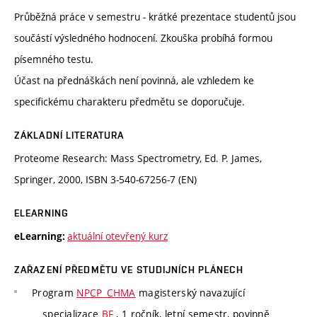
Průběžná práce v semestru - krátké prezentace studentů jsou
součástí výsledného hodnocení. Zkouška probíhá formou
písemného testu.
Účast na přednáškách není povinná, ale vzhledem ke
specifickému charakteru předmětu se doporučuje.
ZÁKLADNÍ LITERATURA
Proteome Research: Mass Spectrometry, Ed. P. James,
Springer, 2000, ISBN 3-540-67256-7 (EN)
ELEARNING
aktuální otevřený kurz
eLearning:
ZAŘAZENÍ PŘEDMĚTU VE STUDIJNÍCH PLÁNECH
Program
NPCP_CHMA
magisterský navazující
specializace
BF
, 1 ročník, letní semestr, povinně