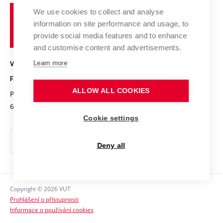
Fórum Chemistry and Life
Vysoké
Projekty
We use cookies to collect and analyse
Pracovní nabídky
Historie fakulty
učení
Střední školy a FCH
information on site performance and usage, to
Úspěchy a ocenění
Den chemie
technické
Kalendář akcí
provide social media features and to enhance
Popularizace vědy
Konference a soutěže
v
and customise content and advertisements.
Chemici z VUT
Fotogalerie
Brně
Kvalifikační řízení
Learn more
VYSOKÉ UČENÍ TECHNICKÉ V BRNĚ
Stipendia
Absolventi
FAKULTA CHEMICKÁ
Studijní předpisy
Reklamní předměty
ALLOW ALL COOKIES
Purkyňova 464/118
www.fch.vut.cz
Fakultní časopis
612 00 Brno
info@fch.vut.cz
Cookie settings
Pro média
Informační tabule
Deny all
Sociální bezpečí
Ochrana osobních údajů
Copyright © 2026 VUT
Kontakty
Prohlášení o přístupnosti
Informace o používání cookies