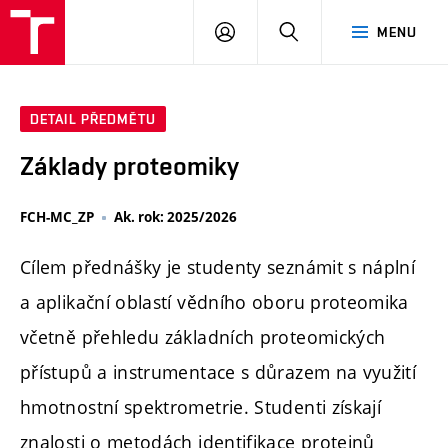
FCH
PŘIHLÁSIT
HLEDAT
MENU
VUT
SE
DETAIL PŘEDMĚTU
Základy proteomiky
FCH-MC_ZP
Ak. rok: 2025/2026
Cílem přednášky je studenty seznámit s náplní
a aplikační oblastí vědního oboru proteomika
včetně přehledu základních proteomických
přístupů a instrumentace s důrazem na využití
hmotnostní spektrometrie. Studenti získají
znalosti o metodách identifikace proteinů