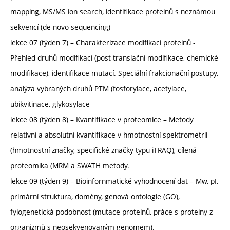
mapping, MS/MS ion search, identifikace proteinů s neznámou
sekvencí (de-novo sequencing)
lekce 07 (týden 7) – Charakterizace modifikací proteinů -
Přehled druhů modifikací (post-translační modifikace, chemické
modifikace), identifikace mutací. Speciální frakcionační postupy,
analýza vybraných druhů PTM (fosforylace, acetylace,
ubikvitinace, glykosylace
lekce 08 (týden 8) – Kvantifikace v proteomice – Metody
relativní a absolutní kvantifikace v hmotnostní spektrometrii
(hmotnostní značky, specifické značky typu iTRAQ), cílená
proteomika (MRM a SWATH metody.
lekce 09 (týden 9) – Bioinfornmatické vyhodnocení dat – Mw, pI,
primární struktura, domény, genová ontologie (GO),
fylogenetická podobnost (mutace proteinů, práce s proteiny z
organizmů s neosekvenovaným genomem).