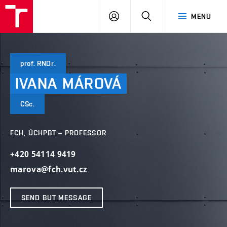
FCH
LOG
SEARCH
MENU
VUT
IN
prof. RNDr.
IVANA
MÁROVÁ
CSc.
FCH, ÚCHPBT – PROFESSOR
+420 54114 9419
marova@fch.vut.cz
SEND BUT MESSAGE