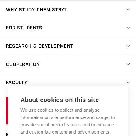
WHY STUDY CHEMISTRY?
Short-term study
FOR STUDENTS
Degree studies in English
News
Degree studies in Czech
RESEARCH & DEVELOPMENT
Study
Blended intensive programme
Science and research
IT services
COOPERATION
Summer school
Materials Research Centre
Library
Open days
Corporate cooperation
Research groups
FACULTY
Courses
Contact
International cooperation
Projects
Study programmes
Organizational structure
E-application
Chemistry and Life
About cookies on this site
Brno
Research results
Academic glossary
Event calendar
University
High schools & FCH
We use cookies to collect and analyse
Achievements and awards
of
History
information on site performance and usage, to
Science popularization
Conferences
Technology
provide social media features and to enhance
Alumni
and customise content and advertisements.
BRNO UNIVERSITY OF TECHNOLOGY