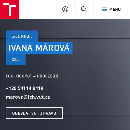
FCH
PŘIHLÁSIT
HLEDAT
MENU
VUT
SE
prof. RNDr.
IVANA
MÁROVÁ
CSc.
FCH, ÚCHPBT – PROFESOR
+420 54114 9419
marova@fch.vut.cz
ODESLAT VUT ZPRÁVU