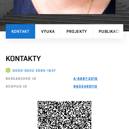
KONTAKT
VÝUKA
PROJEKTY
PUBLIKAČNÍ V
KONTAKTY
0000-0002-2095-1837
RESEARCHER ID
A-6897-2016
SCOPUS ID
6603465110