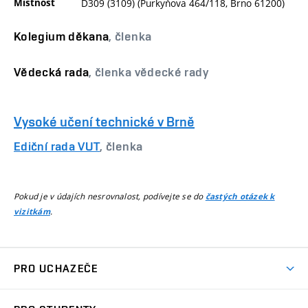
Místnost
D309 (3109) (Purkyňova 464/118, Brno 61200)
Kolegium děkana
, členka
Vědecká rada
, členka vědecké rady
Vysoké učení technické v Brně
Ediční rada VUT
, členka
Pokud je v údajích nesrovnalost, podívejte se do
častých otázek k
.
vizitkám
PRO UCHAZEČE
Studuj chemii na VUT