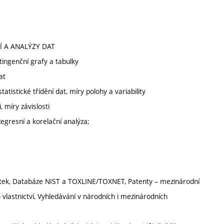
Í A ANALÝZY DAT
ingenční grafy a tabulky
at
atistické třídění dat, míry polohy a variability
 míry závislosti
Regresní a korelační analýza;
látek, Databáze NIST a TOXLINE/TOXNET, Patenty – mezinárodní
lastnictví, Vyhledávání v národních i mezinárodních