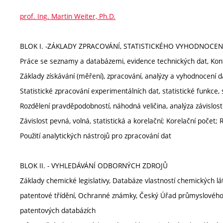
prof. Ing. Martin Weiter, Ph.D.
BLOK I. -ZÁKLADY ZPRACOVÁNÍ, STATISTICKÉHO VYHODNOCEN
Práce se seznamy a databázemi, evidence technických dat, Kont
Základy získávání (měření), zpracování, analýzy a vyhodnocení d
Statistické zpracování experimentálních dat, statistické funkce, st
Rozdělení pravděpodobností, náhodná veličina, analýza závislosti,
Závislost pevná, volná, statistická a korelační; Korelační počet; 
Použití analytických nástrojů pro zpracování dat
BLOK II. - VYHLEDÁVÁNÍ ODBORNÝCH ZDROJŮ
Základy chemické legislativy, Databáze vlastností chemických 
patentové třídění, Ochranné známky, Český Úřad průmyslového v
patentových databázích