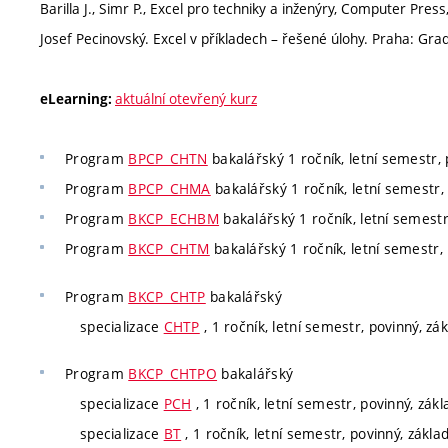
Barilla J., Simr P., Excel pro techniky a inženýry, Computer Pres
Josef Pecinovský. Excel v příkladech – řešené úlohy. Praha: Gra
aktuální otevřený kurz
eLearning:
Program
BPCP_CHTN
bakalářský 1 ročník, letní semestr, 
Program
BPCP_CHMA
bakalářský 1 ročník, letní semestr, 
Program
BKCP_ECHBM
bakalářský 1 ročník, letní semestr
Program
BKCP_CHTM
bakalářský 1 ročník, letní semestr, 
Program
BKCP_CHTP
bakalářský
specializace
CHTP
, 1 ročník, letní semestr, povinný, zá
Program
BKCP_CHTPO
bakalářský
specializace
PCH
, 1 ročník, letní semestr, povinný, zák
specializace
BT
, 1 ročník, letní semestr, povinný, zákla