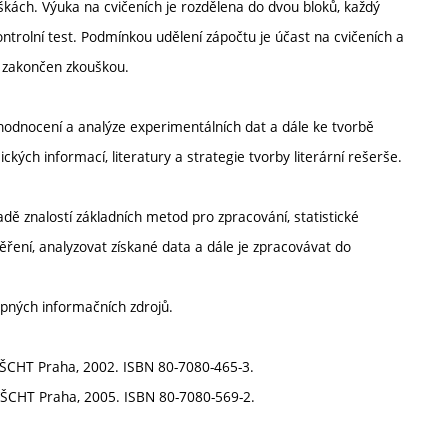
kách. Výuka na cvičeních je rozdělena do dvou bloků, každý
ontrolní test. Podmínkou udělení zápočtu je účast na cvičeních a
e zakončen zkouškou.
hodnocení a analýze experimentálních dat a dále ke tvorbě
kých informací, literatury a strategie tvorby literární rešerše.
ě znalostí základních metod pro zpracování, statistické
ení, analyzovat získané data a dále je zpracovávat do
upných informačních zdrojů.
 VŠCHT Praha, 2002. ISBN 80-7080-465-3.
ví VŠCHT Praha, 2005. ISBN 80-7080-569-2.