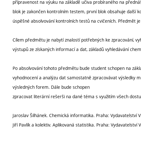
přípravenost na výuku na základě učiva probíraného na přednáš
blok je zakončen kontrolním testem, první blok obsahuje další k
úspěšné absolvování kontrolních testů na cvičeních. Předmět j
Cílem předmětu je nabytí znalostí potřebných ke zpracování, vy
výstupů ze získaných informací a dat, základů vyhledávání chemic
Po absolvování tohoto předmětu bude student schopen na základ
vyhodnocení a analýzu dat samostatně zpracovávat výsledky měř
výsledných forem. Dále bude schopen
zpracovat literární rešerši na dané téma s využitím všech dost
Jaroslav Šilhánek. Chemická informatika. Praha: Vydavatelství
Jiří Pavlík a kolektiv. Aplikovaná statistika. Praha: Vydavatelst