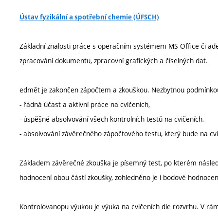
Ústav fyzikální a spotřební chemie (ÚFSCH)
Základní znalosti práce s operačním systémem MS Office či adek
zpracování dokumentu, zpracovní grafických a číselných dat.
edmět je zakončen zápočtem a zkouškou. Nezbytnou podmínkou 
- řádná účast a aktivní práce na cvičeních,
- úspěšné absolvování všech kontrolních testů na cvičeních,
- absolvování závěrečného zápočtového testu, který bude na cv
Základem závěrečné zkouška je písemný test, po kterém násled
hodnocení obou částí zkoušky, zohledněno je i bodové hodnocení
Kontrolovanopu výukou je výuka na cvičeních dle rozvrhu. V rám