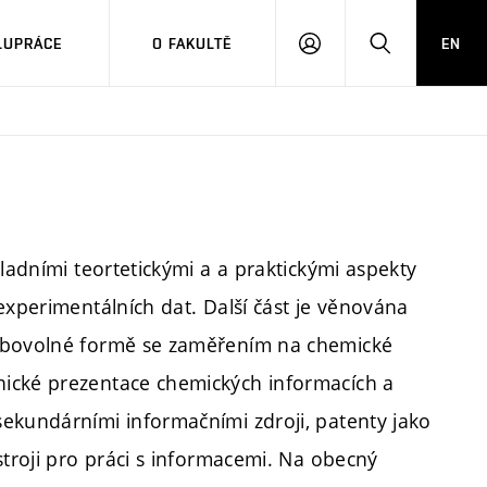
LUPRÁCE
O FAKULTĚ
EN
PŘIHLÁSIT
HLEDAT
SE
kladními teortetickými a a praktickými aspekty
experimentálních dat. Další část je věnována
libovolné formě se zaměřením na chemické
ické prezentace chemických informacích a
ekundárními informačními zdroji, patenty jako
stroji pro práci s informacemi. Na obecný