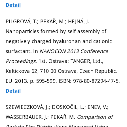
Detail
PILGROVÁ, T.; PEKAŘ, M.; HEJNÁ, J.
Nanoparticles formed by self-assembly of
negatively charged hyaluronan and cationic
surfactant. In
NANOCON 2013 Conference
Proceedings.
1st. Ostrava: TANGER, Ltd.,
Keltickova 62, 710 00 Ostrava, Czech Republic,
EU, 2013.
p. 595-599.
ISBN: 978-80-87294-47-5.
Detail
SZEWIECZKOVÁ, J.; DOSKOČIL, L.; ENEV, V.;
WASSERBAUER, J.; PEKAŘ, M.
Comparison of
Particle Size Distributions Measured Using