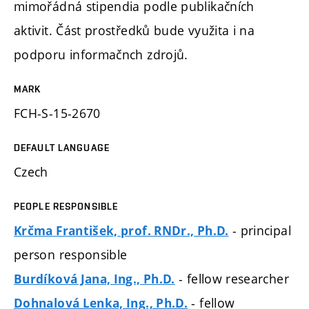
mimořádná stipendia podle publikačních
aktivit. Část prostředků bude využita i na
podporu informačnch zdrojů.
MARK
FCH-S-15-2670
DEFAULT LANGUAGE
Czech
PEOPLE RESPONSIBLE
- principal
Krčma František, prof. RNDr., Ph.D.
person responsible
- fellow researcher
Burdíková Jana, Ing., Ph.D.
- fellow
Dohnalová Lenka, Ing., Ph.D.