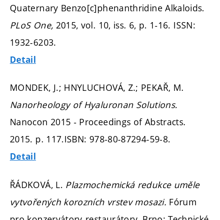
Quaternary Benzo[c]phenanthridine Alkaloids.
PLoS One,
2015, vol. 10, iss. 6,
p. 1-16.
ISSN:
1932-6203.
Detail
MONDEK, J.; HNYLUCHOVÁ, Z.; PEKAŘ, M.
Nanorheology of Hyaluronan Solutions.
Nanocon 2015 - Proceedings of Abstracts.
2015.
p. 117.
ISBN: 978-80-87294-59-8.
Detail
ŘÁDKOVÁ, L.
Plazmochemická redukce uměle
vytvořených korozních vrstev mosazi.
Fórum
pro konzervátory-restaurátory. Brno: Technické