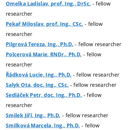
- fellow
Omelka Ladislav, prof. Ing., DrSc.
researcher
- fellow
Pekař Miloslav, prof. Ing., CSc.
researcher
- fellow researcher
Pilgrová Tereza, Ing., Ph.D.
- fellow
Polcerová Marie, RNDr., Ph.D.
researcher
- fellow researcher
Řádková Lucie, Ing., Ph.D.
- fellow researcher
Salyk Ota, doc. Ing., CSc.
- fellow
Sedláček Petr, doc. Ing., Ph.D.
researcher
- fellow researcher
Smilek Jiří, Ing., Ph.D.
- fellow
Smilková Marcela, Ing., Ph.D.