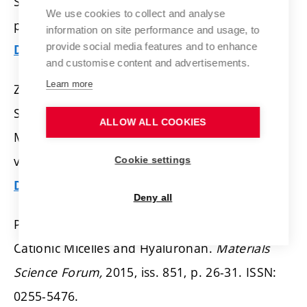
Slovenská chemická společnost, 2015. iss. 1,
We use cookies to collect and analyse
p. 121.
ISSN: 1336-7242.
information on site performance and usage, to
provide social media features and to enhance
Detail
and customise content and advertisements.
Learn more
ZMEŠKAL, O.; TRHLÍKOVÁ, L.; DOHNALOVÁ, L.
Study of Thermal Properties of Insulating
ALLOW ALL COOKIES
Materials.
AIP conference proceedings,
2015,
vol. 1648, iss. 1,
p. 1-4.
ISSN: 1551-7616.
Cookie settings
Detail
Deny all
PILGROVÁ, T.; PEKAŘ, M. Interaction between
Cationic Micelles and Hyaluronan.
Materials
Science Forum,
2015, iss. 851,
p. 26-31.
ISSN:
0255-5476.