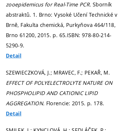
zooepidemicus for Real-Time PCR.
Sborník
abstraktů. 1. Brno: Vysoké Učení Technické v
Brně, Fakulta chemická, Purkyňova 464/118,
Brno 61200, 2015.
p. 65.
ISBN: 978-80-214-
5290-9.
Detail
SZEWIECZKOVÁ, J.; MRAVEC, F.; PEKAŘ, M.
EFFECT OF POLYELECTROLYTE NATURE ON
PHOSPHOLIPID AND CATIONIC LIPID
AGGREGATION.
Florencie: 2015.
p. 178.
Detail
SMILEK, J.; KYNCLOVÁ, H.; SEDLÁČEK, P.;