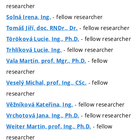
researcher
- fellow researcher
Solná Irena, Ing.
- fellow researcher
Tomáš Jiří, doc. RNDr., Dr.
- fellow researcher
Töröková Lucie, Ing., Ph.D.
- fellow researcher
Trhlíková Lucie, Ing.
- fellow
Vala Martin, prof. Mgr., Ph.D.
researcher
- fellow
Veselý Michal, prof. Ing., CSc.
researcher
- fellow researcher
Věžníková Kateřina, Ing.
- fellow researcher
Vrchotová Jana, Ing., Ph.D.
- fellow
Weiter Martin, prof. Ing., Ph.D.
researcher