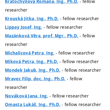
- fellow
Kratochvílová Romana, Ing., Ph.D.
researcher
- fellow researcher
Krouská Jitka, Ing., Ph.D.
- fellow researcher
Lippay Josef, Ing.
- fellow
Mazánková Věra, prof. Mgr., Ph.D.
researcher
- fellow researcher
Michalicová Petra, Ing.
- fellow researcher
Miková Petra, Ing., Ph.D.
- fellow researcher
Mondek Jakub, Ing., Ph.D.
- fellow
Mravec Filip, doc. Ing., Ph.D.
researcher
- fellow researcher
Nováková Jana, Ing.
- fellow researcher
Omasta Lukáš, Ing., Ph.D.