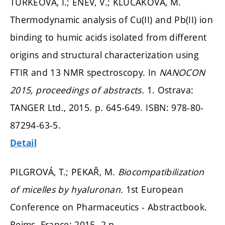
TÜRKEOVÁ, I.; ENEV, V.; KLUČÁKOVÁ, M.
Thermodynamic analysis of Cu(II) and Pb(II) ion
binding to humic acids isolated from different
origins and structural characterization using
FTIR and 13 NMR spectroscopy. In
NANOCON
2015, proceedings of abstracts.
1. Ostrava:
TANGER Ltd., 2015.
p. 645-649.
ISBN: 978-80-
87294-63-5.
Detail
PILGROVÁ, T.; PEKAŘ, M.
Biocompatibilization
of micelles by hyaluronan.
1st European
Conference on Pharmaceutics - Abstractbook.
Reims, France: 2015. 2 p.