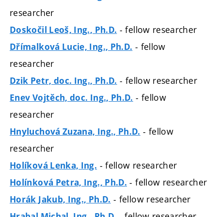
researcher
- fellow researcher
Doskočil Leoš, Ing., Ph.D.
- fellow
Dřímalková Lucie, Ing., Ph.D.
researcher
- fellow researcher
Dzik Petr, doc. Ing., Ph.D.
- fellow
Enev Vojtěch, doc. Ing., Ph.D.
researcher
- fellow
Hnyluchová Zuzana, Ing., Ph.D.
researcher
- fellow researcher
Holíková Lenka, Ing.
- fellow researcher
Holínková Petra, Ing., Ph.D.
- fellow researcher
Horák Jakub, Ing., Ph.D.
- fellow researcher
Hrabal Michal, Ing., Ph.D.