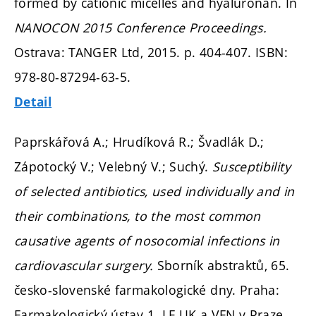
formed by cationic micelles and hyaluronan. In
NANOCON 2015 Conference Proceedings.
Ostrava: TANGER Ltd, 2015.
p. 404-407.
ISBN:
978-80-87294-63-5.
Detail
Paprskářová A.; Hrudíková R.; Švadlák D.;
Zápotocký V.; Velebný V.; Suchý.
Susceptibility
of selected antibiotics, used individually and in
their combinations, to the most common
causative agents of nosocomial infections in
cardiovascular surgery.
Sborník abstraktů, 65.
česko-slovenské farmakologické dny. Praha:
Farmakologický ústav 1. LF UK a VFN v Praze,