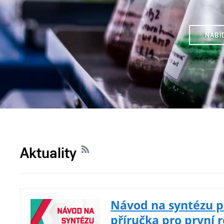
NABÍ
Aktuality
Návod na syntézu p
příručka pro první 