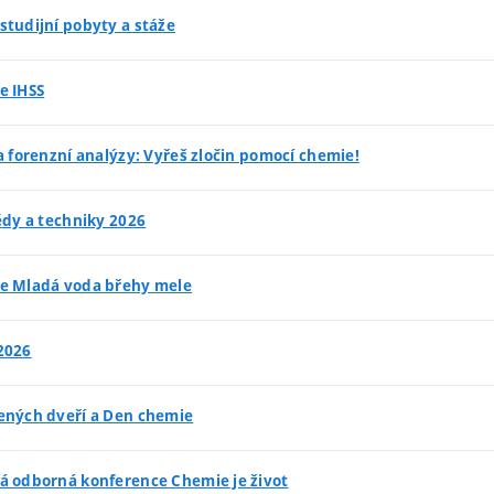
studijní pobyty a stáže
e IHSS
a forenzní analýzy: Vyřeš zločin pomocí chemie!
ědy a techniky 2026
e Mladá voda břehy mele
2026
ených dveří a Den chemie
á odborná konference Chemie je život