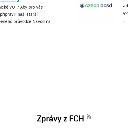
rad
mické VUT? Aby pro vás
byz
řipravili naši starší
...
líbeného průvodce Návod na
Zprávy z FCH