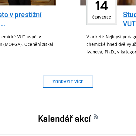
14
Stud
to v prestižní
ČERVENEC
VUT 
..
V anketě Nejlepší pedag
chemické VUT uspěl v
chemické hned dvě vyučuj
in (MOPGA). Ocenění získal
Ivanová, Ph.D., v kategori
ZOBRAZIT VÍCE
Kalendář akcí