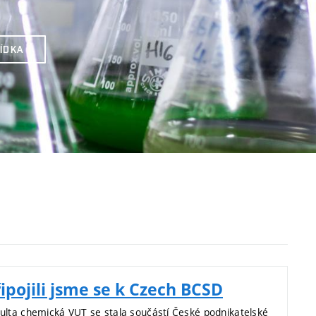
LÍDKA
ipojili jsme se k Czech BCSD
ulta chemická VUT se stala součástí České podnikatelské