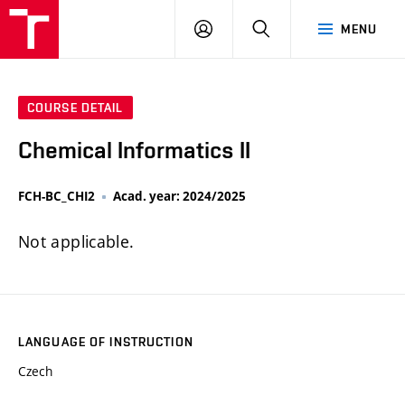
FCH
LOG
SEARCH
MENU
VUT
IN
COURSE DETAIL
Chemical Informatics II
FCH-BC_CHI2
Acad. year: 2024/2025
Not applicable.
LANGUAGE OF INSTRUCTION
Czech