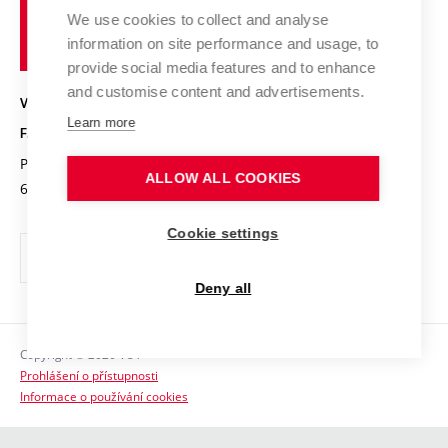
Pracovní nabídky
Historie fakulty
učení
Střední školy a FCH
We use cookies to collect and analyse
Úspěchy a ocenění
Den chemie
technické
Kalendář akcí
information on site performance and usage, to
Popularizace vědy
Konference a soutěže
v
provide social media features and to enhance
Chemici z VUT
Fotogalerie
Brně
and customise content and advertisements.
Kvalifikační řízení
VYSOKÉ UČENÍ TECHNICKÉ V BRNĚ
Stipendia
Absolventi
Learn more
FAKULTA CHEMICKÁ
Studijní předpisy
Reklamní předměty
Purkyňova 464/118
www.fch.vut.cz
ALLOW ALL COOKIES
Fakultní časopis
612 00 Brno
info@fch.vut.cz
Pro média
Cookie settings
Informační tabule
Sociální bezpečí
Deny all
Ochrana osobních údajů
Copyright © 2026 VUT
Kontakty
Prohlášení o přístupnosti
Informace o používání cookies