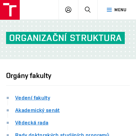
FCH
PŘIHLÁSIT
HLEDAT
MENU
VUT
SE
ORGANIZAČNÍ
STRUKTURA
Orgány fakulty
Vedení fakulty
Akademický senát
Vědecká rada
Rady doktorských studijních programů