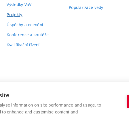
Výsledky VaV
Popularizace vědy
Projekty
Úspěchy a ocenění
Konference a soutěže
Kvalifikační řízení
site
alyse information on site performance and usage, to
VYSOKÉ UČENÍ TECHNICKÉ V BRNĚ
nd to enhance and customise content and
FAKULTA CHEMICKÁ
Purkyňova 464/118
www.fch.vut.cz