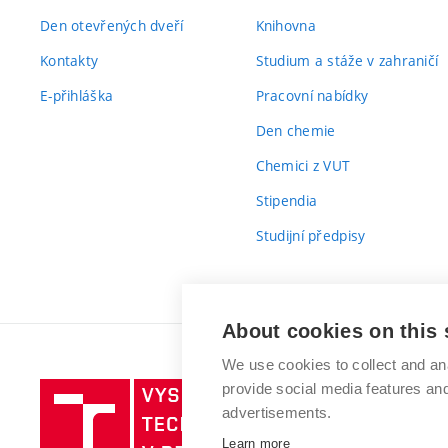
Den otevřených dveří
Knihovna
Kontakty
Studium a stáže v zahraničí
E-přihláška
Pracovní nabídky
Den chemie
Chemici z VUT
Stipendia
Studijní předpisy
About cookies on this 
We use cookies to collect and an
provide social media features a
Vysoké
advertisements.
učení
technické
Learn more