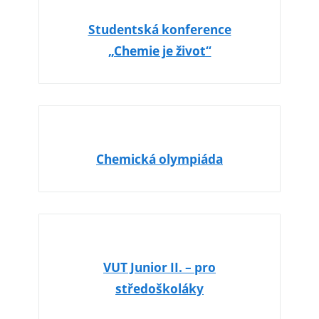
Studentská konference
„Chemie je život“
Chemická olympiáda
VUT Junior II. – pro
středoškoláky