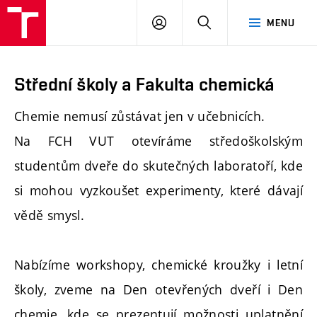
FCH
PŘIHLÁSIT
HLEDAT
MENU
VUT
SE
Střední školy a Fakulta chemická
Chemie nemusí zůstávat jen v učebnicích.
Na FCH VUT otevíráme středoškolským
studentům dveře do skutečných laboratoří, kde
si mohou vyzkoušet experimenty, které dávají
vědě smysl.
Nabízíme workshopy, chemické kroužky i letní
školy, zveme na Den otevřených dveří i Den
chemie, kde se prezentují možnosti uplatnění