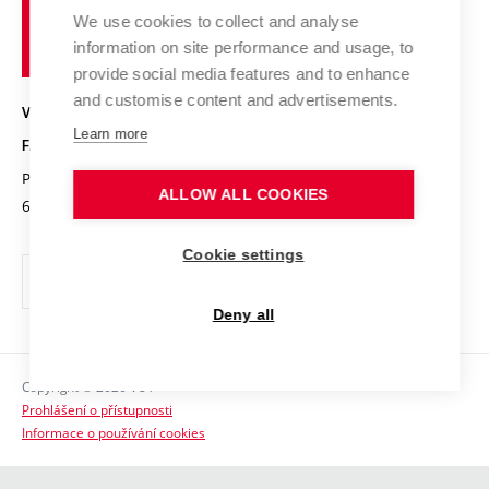
Pracovní nabídky
Historie fakulty
učení
Střední školy a FCH
We use cookies to collect and analyse
Úspěchy a ocenění
Den chemie
technické
Kalendář akcí
information on site performance and usage, to
Popularizace vědy
Konference a soutěže
v
provide social media features and to enhance
Chemici z VUT
Fotogalerie
Brně
and customise content and advertisements.
Kvalifikační řízení
VYSOKÉ UČENÍ TECHNICKÉ V BRNĚ
Stipendia
Absolventi
Learn more
FAKULTA CHEMICKÁ
Studijní předpisy
Reklamní předměty
Purkyňova 464/118
www.fch.vut.cz
ALLOW ALL COOKIES
Fakultní časopis
612 00 Brno
info@fch.vut.cz
Pro média
Cookie settings
Informační tabule
Sociální bezpečí
Deny all
Ochrana osobních údajů
Copyright © 2026 VUT
Kontakty
Prohlášení o přístupnosti
Informace o používání cookies