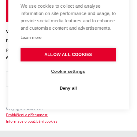
Pracovní nabídky
Historie fakulty
učení
Střední školy a FCH
We use cookies to collect and analyse
Úspěchy a ocenění
Den chemie
technické
Kalendář akcí
information on site performance and usage, to
Popularizace vědy
Konference a soutěže
v
provide social media features and to enhance
Chemici z VUT
Fotogalerie
Brně
and customise content and advertisements.
Kvalifikační řízení
VYSOKÉ UČENÍ TECHNICKÉ V BRNĚ
Stipendia
Absolventi
Learn more
FAKULTA CHEMICKÁ
Studijní předpisy
Reklamní předměty
Purkyňova 464/118
www.fch.vut.cz
ALLOW ALL COOKIES
Fakultní časopis
612 00 Brno
info@fch.vut.cz
Pro média
Cookie settings
Informační tabule
Sociální bezpečí
Deny all
Ochrana osobních údajů
Copyright © 2026 VUT
Kontakty
Prohlášení o přístupnosti
Informace o používání cookies