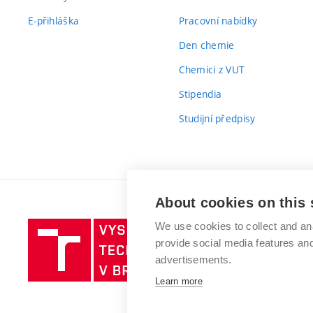
E-přihláška
Pracovní nabídky
Den chemie
Chemici z VUT
Stipendia
Studijní předpisy
About cookies on this 
Vysoké
We use cookies to collect and an
provide social media features a
učení
advertisements.
technické
v
Learn more
Brně