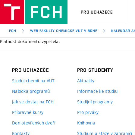
PRO UCHAZEČE
FCH
WEB FAKULTY CHEMICKÉ VUT V BRNĚ
KALENDÁŘ A
Platnost dokumentu vypršela.
PRO UCHAZEČE
PRO STUDENTY
Studuj chemii na VUT
Aktuality
Nabídka programů
Informace ke studiu
Jak se dostat na FCH
Studijní programy
Přípravné kurzy
Pro prváky
Den otevřených dveří
Knihovna
Kontakty
Studium a stáže v zahraničí