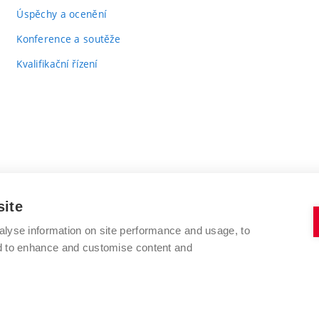
Úspěchy a ocenění
Konference a soutěže
Kvalifikační řízení
site
VYSOKÉ UČENÍ TECHNICKÉ V BRNĚ
alyse information on site performance and usage, to
FAKULTA CHEMICKÁ
nd to enhance and customise content and
Purkyňova 464/118
www.fch.vut.cz
612 00 Brno
info@fch.vut.cz