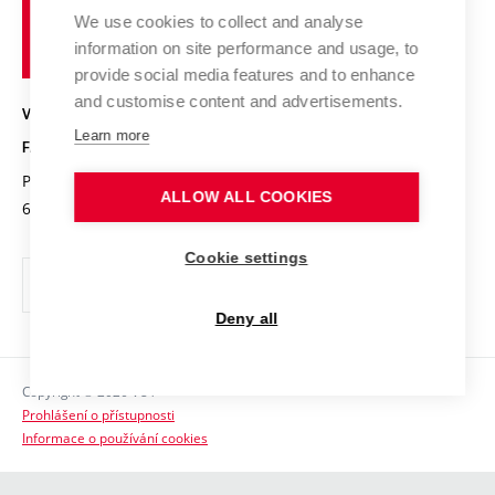
Pracovní nabídky
Historie fakulty
učení
Střední školy a FCH
We use cookies to collect and analyse
Úspěchy a ocenění
Den chemie
technické
Kalendář akcí
information on site performance and usage, to
Popularizace vědy
Konference a soutěže
v
provide social media features and to enhance
Chemici z VUT
Fotogalerie
Brně
and customise content and advertisements.
Kvalifikační řízení
VYSOKÉ UČENÍ TECHNICKÉ V BRNĚ
Stipendia
Absolventi
Learn more
FAKULTA CHEMICKÁ
Studijní předpisy
Reklamní předměty
Purkyňova 464/118
www.fch.vut.cz
ALLOW ALL COOKIES
Fakultní časopis
612 00 Brno
info@fch.vut.cz
Pro média
Cookie settings
Informační tabule
Sociální bezpečí
Deny all
Ochrana osobních údajů
Copyright © 2026 VUT
Kontakty
Prohlášení o přístupnosti
Informace o používání cookies