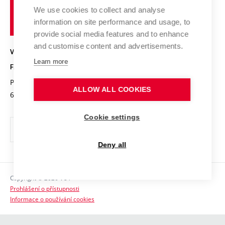
Pracovní nabídky
Historie fakulty
učení
Střední školy a FCH
We use cookies to collect and analyse
Úspěchy a ocenění
Den chemie
technické
Kalendář akcí
information on site performance and usage, to
Popularizace vědy
Konference a soutěže
v
provide social media features and to enhance
Chemici z VUT
Fotogalerie
Brně
and customise content and advertisements.
Kvalifikační řízení
VYSOKÉ UČENÍ TECHNICKÉ V BRNĚ
Stipendia
Absolventi
Learn more
FAKULTA CHEMICKÁ
Studijní předpisy
Reklamní předměty
Purkyňova 464/118
www.fch.vut.cz
ALLOW ALL COOKIES
Fakultní časopis
612 00 Brno
info@fch.vut.cz
Pro média
Cookie settings
Informační tabule
Sociální bezpečí
Deny all
Ochrana osobních údajů
Copyright © 2026 VUT
Kontakty
Prohlášení o přístupnosti
Informace o používání cookies