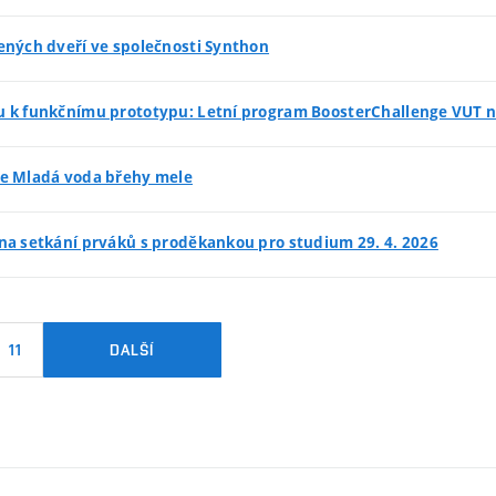
ených dveří ve společnosti Synthon
 k funkčnímu prototypu: Letní program BoosterChallenge VUT nab
e Mladá voda břehy mele
na setkání prváků s proděkankou pro studium 29. 4. 2026
11
DALŠÍ