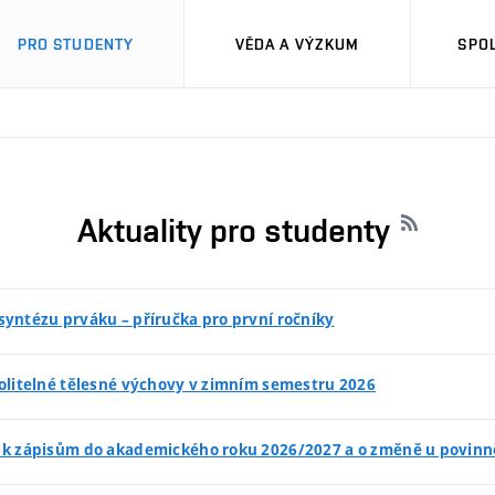
PRO STUDENTY
VĚDA A VÝZKUM
SPO
Aktuality pro studenty
syntézu prváku – příručka pro první ročníky
volitelné tělesné výchovy v zimním semestru 2026
 k zápisům do akademického roku 2026/2027 a o změně u povinn