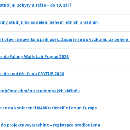
tudijní pobyty a stáže – do 10. září
diny studijního oddělení během letních prázdnin
t otevírá nové kolo přihlášek. Zapojte se do výzkumu už během
se do Falling Walls Lab Prague 2026
 se do soutěže Cena CRYTUR 2026
 proběhne obměna studentských skříněk
te se na konferenci NANOscientific Forum Europe
e do projektu MyMachine – registrace prodloužena