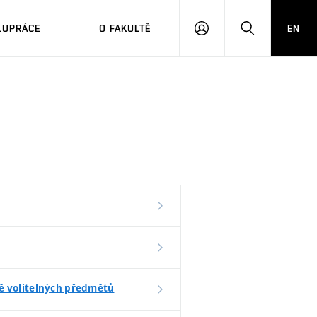
LUPRÁCE
O FAKULTĚ
EN
PŘIHLÁSIT
HLEDAT
SE
ě volitelných předmětů