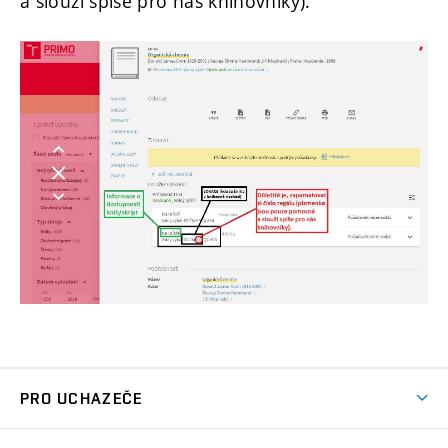
a slouží spíše pro nás knihovníky).
PRO UCHAZEČE
Studuj chemii na VUT