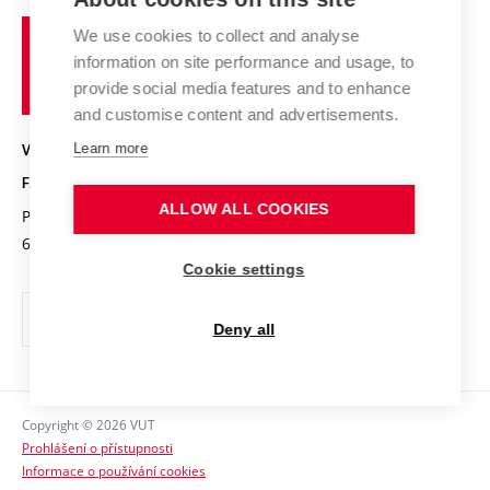
Studium a stáže v zahraničí
Organizační struktura
Fórum Chemistry and Life
Vysoké
Projekty
We use cookies to collect and analyse
Pracovní nabídky
Historie fakulty
učení
Střední školy a FCH
information on site performance and usage, to
Úspěchy a ocenění
Den chemie
technické
Kalendář akcí
provide social media features and to enhance
Popularizace vědy
Konference a soutěže
v
and customise content and advertisements.
Chemici z VUT
Fotogalerie
Brně
Kvalifikační řízení
Learn more
VYSOKÉ UČENÍ TECHNICKÉ V BRNĚ
Stipendia
Absolventi
FAKULTA CHEMICKÁ
Studijní předpisy
Reklamní předměty
ALLOW ALL COOKIES
Purkyňova 464/118
www.fch.vut.cz
Fakultní časopis
612 00 Brno
info@fch.vut.cz
Cookie settings
Pro média
Informační tabule
Deny all
Sociální bezpečí
Ochrana osobních údajů
Copyright © 2026 VUT
Kontakty
Prohlášení o přístupnosti
Informace o používání cookies