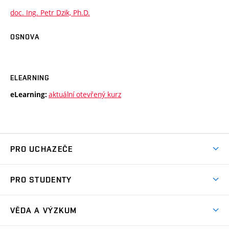
doc. Ing. Petr Dzik, Ph.D.
OSNOVA
ELEARNING
aktuální otevřený kurz
eLearning:
PRO UCHAZEČE
Studuj chemii na VUT
PRO STUDENTY
Nabídka programů
Aktuality
Jak se dostat na FCH
VĚDA A VÝZKUM
Informace ke studiu
Přípravné kurzy