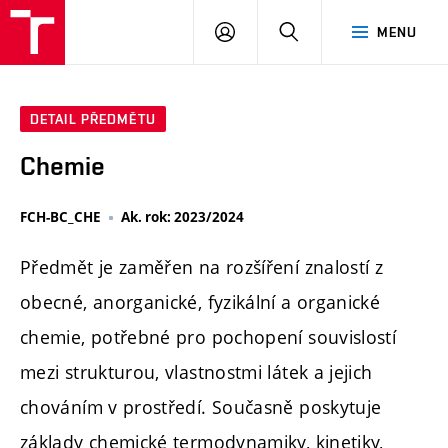
FCH
PŘIHLÁSIT
HLEDAT
MENU
VUT
SE
DETAIL PŘEDMĚTU
Chemie
FCH-BC_CHE
Ak. rok: 2023/2024
Předmět je zaměřen na rozšíření znalostí z
obecné, anorganické, fyzikální a organické
chemie, potřebné pro pochopení souvislostí
mezi strukturou, vlastnostmi látek a jejich
chováním v prostředí. Současně poskytuje
základy chemické termodynamiky, kinetiky,