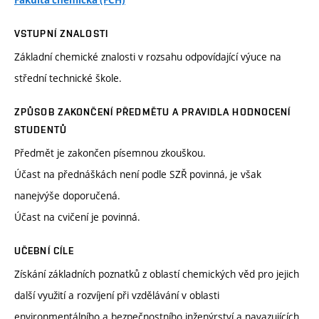
Fakulta chemická (FCH)
VSTUPNÍ ZNALOSTI
Základní chemické znalosti v rozsahu odpovídající výuce na
střední technické škole.
ZPŮSOB ZAKONČENÍ PŘEDMĚTU A PRAVIDLA HODNOCENÍ
STUDENTŮ
Předmět je zakončen písemnou zkouškou.
Účast na přednáškách není podle SZŘ povinná, je však
nanejvýše doporučená.
Účast na cvičení je povinná.
UČEBNÍ CÍLE
Získání základních poznatků z oblastí chemických věd pro jejich
další využití a rozvíjení při vzdělávání v oblasti
environmentálního a bezpečnostního inženýrství a navazujících