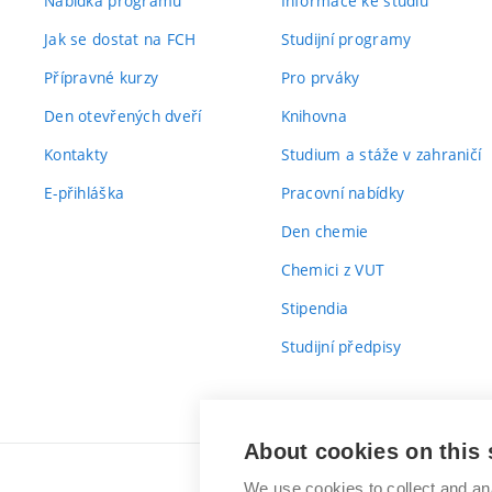
Nabídka programů
Informace ke studiu
Jak se dostat na FCH
Studijní programy
Přípravné kurzy
Pro prváky
Den otevřených dveří
Knihovna
Kontakty
Studium a stáže v zahraničí
E-přihláška
Pracovní nabídky
Den chemie
Chemici z VUT
Stipendia
Studijní předpisy
About cookies on this 
We use cookies to collect and an