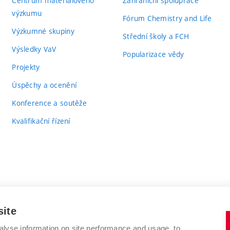
Centrum materiálového
Zahraniční spolupráce
výzkumu
Fórum Chemistry and Life
Výzkumné skupiny
Střední školy a FCH
Výsledky VaV
Popularizace vědy
Projekty
Úspěchy a ocenění
Konference a soutěže
Kvalifikační řízení
site
alyse information on site performance and usage, to