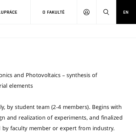
LUPRÁCE
O FAKULTĚ
EN
PŘIHLÁSIT
HLEDAT
SE
onics and Photovoltaics – synthesis of
rial elements
ably, by student team (2-4 members). Begins with
ign and realization of experiments, and finalized
d by faculty member or expert from industry.