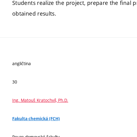
Students realize the project, prepare the final 
obtained results.
angličtina
30
Ing. Matouš Kratochvíl, Ph.D.
Fakulta chemická (FCH)
Pouze domovské fakulty