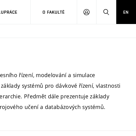
LUPRÁCE
O FAKULTĚ
EN
PŘIHLÁSIT
HLEDAT
SE
sního řízení, modelování a simulace
základy systémů pro dávkové řízení, vlastnosti
erarchie. Předmět dále prezentuje základy
 strojového učení a databázových systémů.