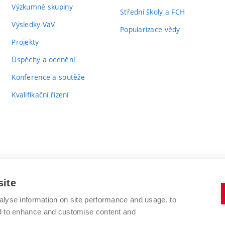
Výzkumné skupiny
Střední školy a FCH
Výsledky VaV
Popularizace vědy
Projekty
Úspěchy a ocenění
Konference a soutěže
Kvalifikační řízení
site
alyse information on site performance and usage, to
VYSOKÉ UČENÍ TECHNICKÉ V BRNĚ
nd to enhance and customise content and
FAKULTA CHEMICKÁ