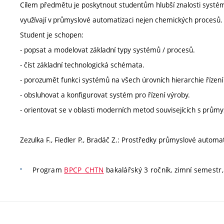
Cílem předmětu je poskytnout studentům hlubší znalosti systé
využívají v průmyslové automatizaci nejen chemických proces
Student je schopen:
- popsat a modelovat základní typy systémů / procesů.
- číst základní technologická schémata.
- porozumět funkci systémů na všech úrovních hierarchie řízení
- obsluhovat a konfigurovat systém pro řízení výroby.
- orientovat se v oblasti moderních metod souvisejících s prů
Zezulka F., Fiedler P., Bradáč Z.: Prostředky průmyslové automat
Program
BPCP_CHTN
bakalářský 3 ročník, zimní semestr,