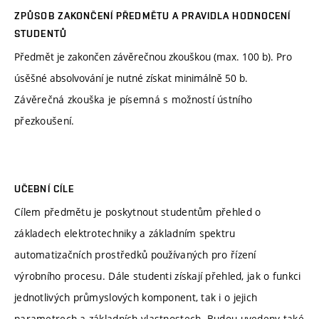
ZPŮSOB ZAKONČENÍ PŘEDMĚTU A PRAVIDLA HODNOCENÍ
STUDENTŮ
Předmět je zakončen závěrečnou zkouškou (max. 100 b). Pro
úsěšné absolvování je nutné získat minimálně 50 b.
Závěrečná zkouška je písemná s možností ústního
přezkoušení.
UČEBNÍ CÍLE
Cílem předmětu je poskytnout studentům přehled o
základech elektrotechniky a základním spektru
automatizačních prostředků používaných pro řízení
výrobního procesu. Dále studenti získají přehled, jak o funkci
jednotlivých průmyslových komponent, tak i o jejich
parametrech a základních vlastnostech. Budou uvedeny také