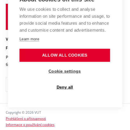
Studium a stáže v zahraničí
Organizační struktura
Fórum Chemistry and Life
Vysoké
Projekty
We use cookies to collect and analyse
Pracovní nabídky
Historie fakulty
učení
Střední školy a FCH
information on site performance and usage, to
Úspěchy a ocenění
Den chemie
technické
Kalendář akcí
provide social media features and to enhance
Popularizace vědy
Konference a soutěže
v
and customise content and advertisements.
Chemici z VUT
Fotogalerie
Brně
Kvalifikační řízení
VYSOKÉ UČENÍ TECHNICKÉ V BRNĚ
Learn more
Stipendia
Absolventi
FAKULTA CHEMICKÁ
Studijní předpisy
Reklamní předměty
ALLOW ALL COOKIES
Purkyňova 464/118
www.fch.vut.cz
Fakultní časopis
612 00 Brno
info@fch.vut.cz
Cookie settings
Pro média
Informační tabule
Deny all
Sociální bezpečí
Ochrana osobních údajů
Copyright © 2026 VUT
Kontakty
Prohlášení o přístupnosti
Informace o používání cookies