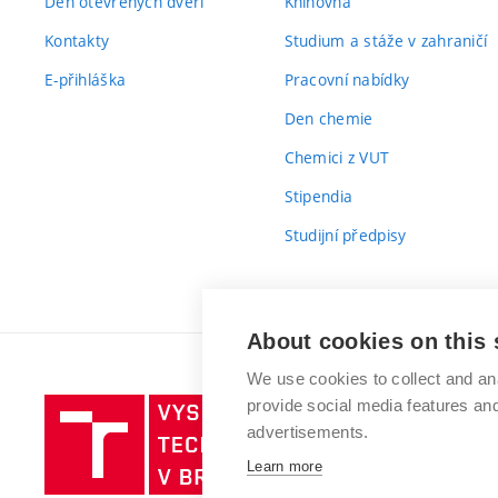
Den otevřených dveří
Knihovna
Kontakty
Studium a stáže v zahraničí
E-přihláška
Pracovní nabídky
Den chemie
Chemici z VUT
Stipendia
Studijní předpisy
About cookies on this 
We use cookies to collect and an
provide social media features a
Vysoké
advertisements.
učení
technické
Learn more
v