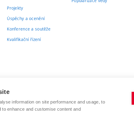
Popularizace vědy
Projekty
Úspěchy a ocenění
Konference a soutěže
Kvalifikační řízení
site
alyse information on site performance and usage, to
VYSOKÉ UČENÍ TECHNICKÉ V BRNĚ
nd to enhance and customise content and
FAKULTA CHEMICKÁ
Purkyňova 464/118
www.fch.vut.cz
612 00 Brno
info@fch.vut.cz