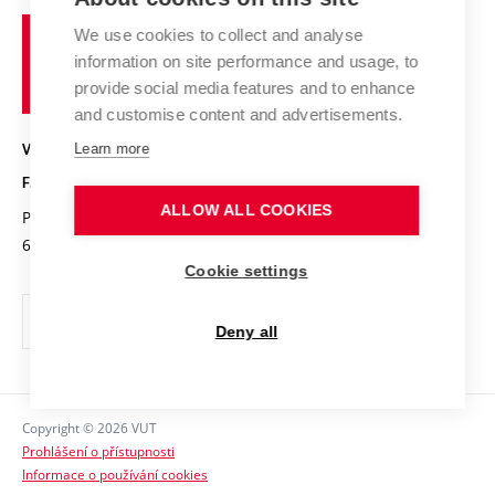
Studium a stáže v zahraničí
Organizační struktura
Fórum Chemistry and Life
Vysoké
Projekty
We use cookies to collect and analyse
Pracovní nabídky
Historie fakulty
učení
Střední školy a FCH
information on site performance and usage, to
Úspěchy a ocenění
Den chemie
technické
Kalendář akcí
provide social media features and to enhance
Popularizace vědy
Konference a soutěže
v
and customise content and advertisements.
Chemici z VUT
Fotogalerie
Brně
Kvalifikační řízení
VYSOKÉ UČENÍ TECHNICKÉ V BRNĚ
Learn more
Stipendia
Absolventi
FAKULTA CHEMICKÁ
Studijní předpisy
Reklamní předměty
ALLOW ALL COOKIES
Purkyňova 464/118
www.fch.vut.cz
Fakultní časopis
612 00 Brno
info@fch.vut.cz
Cookie settings
Pro média
Informační tabule
Deny all
Sociální bezpečí
Ochrana osobních údajů
Copyright © 2026 VUT
Kontakty
Prohlášení o přístupnosti
Informace o používání cookies