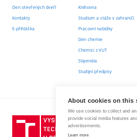
Den otevřených dveří
Knihovna
Kontakty
Studium a stáže v zahraničí
E-přihláška
Pracovní nabídky
Den chemie
Chemici z VUT
Stipendia
Studijní předpisy
About cookies on this 
We use cookies to collect and an
provide social media features a
Vysoké
advertisements.
učení
technické
Learn more