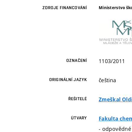
Ministerstvo šk
ZDROJE FINANCOVÁNÍ
1103/2011
OZNAČENÍ
čeština
ORIGINÁLNÍ JAZYK
Zmeškal Oldři
ŘEŠITELÉ
Fakulta che
ÚTVARY
- odpovědné 