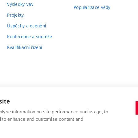
Výsledky VaV
Popularizace vědy
Projekty
Úspěchy a ocenění
Konference a soutěže
Kvalifikační řízení
site
alyse information on site performance and usage, to
VYSOKÉ UČENÍ TECHNICKÉ V BRNĚ
nd to enhance and customise content and
FAKULTA CHEMICKÁ
Purkyňova 464/118
www.fch.vut.cz