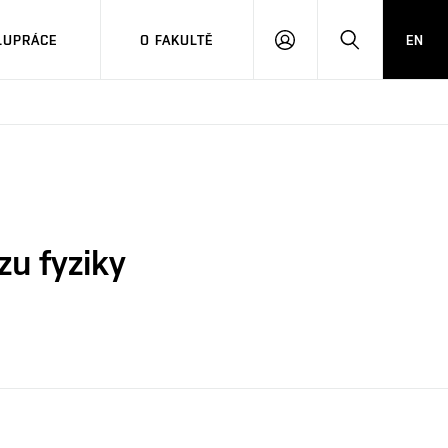
LUPRÁCE
O FAKULTĚ
EN
PŘIHLÁSIT
HLEDAT
SE
zu fyziky