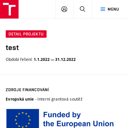
FCH
PŘIHLÁSIT
HLEDAT
MENU
VUT
SE
DETAIL PROJEKTU
test
Období řešení:
1.1.2022 — 31.12.2022
ZDROJE FINANCOVÁNÍ
- Interní grantová soutěž
Evropská unie