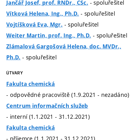
- spoluřešitel
Jančář Josef, prof. RNDr., CSc.
- spoluřešitel
Vítková Helena, Ing., Ph.D.
- spoluřešitel
Vojtíšková Eva, Mgr.
- spoluřešitel
Weiter Martin, prof. Ing., Ph.D.
Zlámalová Gargošová Helena, doc. MVDr.,
- spoluřešitel
Ph.D.
ÚTVARY
Fakulta chemická
- odpovědné pracoviště (1.9.2021 - nezadáno)
Centrum informačních služeb
- interní (1.1.2021 - 31.12.2021)
Fakulta chemická
- příjemce (1.1.2021 - 31.12.2021)