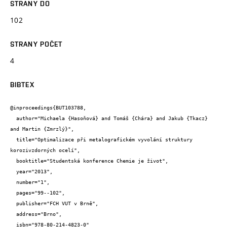
STRANY DO
102
STRANY POČET
4
BIBTEX
@inproceedings{BUT103788,

  author="Michaela {Hasoňová} and Tomáš {Chára} and Jakub {Tkacz} 
and Martin {Zmrzlý}",

  title="Optimalizace při metalografickém vyvolání struktury 
korozivzdorných ocelí",

  booktitle="Studentská konference Chemie je život",

  year="2013",

  number="1",

  pages="99--102",

  publisher="FCH VUT v Brně",

  address="Brno",

  isbn="978-80-214-4823-0"
