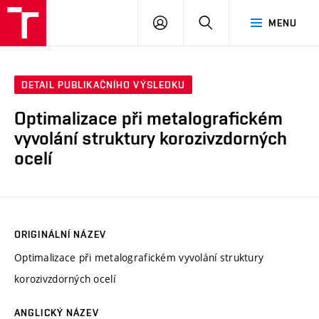
FCH
PŘIHLÁSIT
HLEDAT
MENU
VUT
SE
DETAIL PUBLIKAČNÍHO VÝSLEDKU
Optimalizace při metalografickém
vyvolání struktury korozivzdorných
ocelí
ORIGINÁLNÍ NÁZEV
Optimalizace při metalografickém vyvolání struktury
korozivzdorných ocelí
ANGLICKÝ NÁZEV