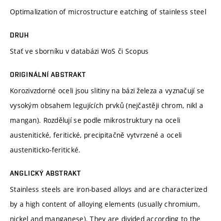
Optimalization of microstructure eatching of stainless steel
DRUH
Stať ve sborníku v databázi WoS či Scopus
ORIGINÁLNÍ ABSTRAKT
Korozivzdorné oceli jsou slitiny na bázi železa a vyznačují se
vysokým obsahem legujících prvků (nejčastěji chrom, nikl a
mangan). Rozdělují se podle mikrostruktury na oceli
austenitické, feritické, precipitačně vytvrzené a oceli
austeniticko-feritické.
ANGLICKÝ ABSTRAKT
Stainless steels are iron-based alloys and are characterized
by a high content of alloying elements (usually chromium,
nickel and manganese). They are divided according to the